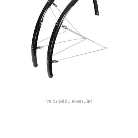
Velosipēdu aksesuāri