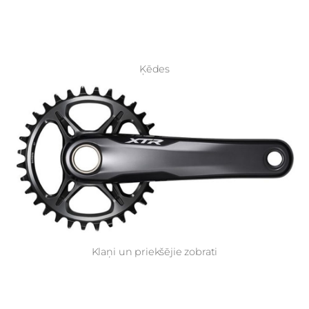
Ķēdes
Klaņi un priekšējie zobrati