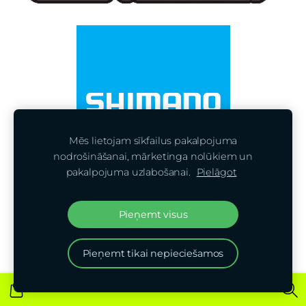
Mēs lietojam sīkfailus pakalpojuma
nodrošināšanai, mārketinga nolūkiem un
pakalpojuma uzlabošanai.
Pielāgot
Pieņemt visus
Pieņemt tikai nepieciešamos
Priekšpasūtījumi