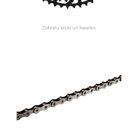
Zobratu bloki un kasetes