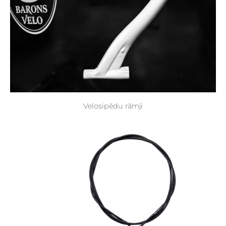
Velosipēdu rāmji