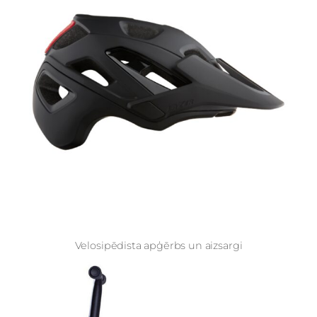
Velosipēdista apģērbs un aizsargi