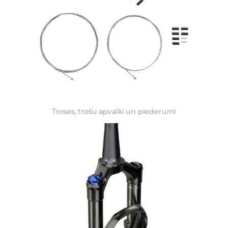
Troses, trošu apvalki un piederumi