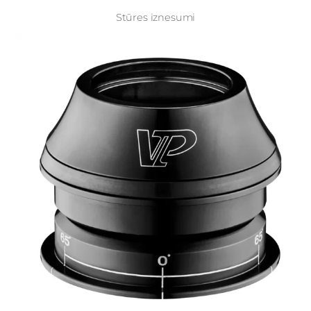
Stūres iznesumi