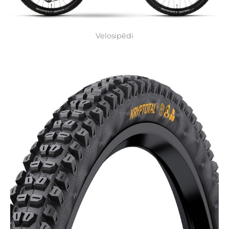
Velosipēdi