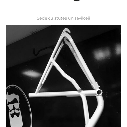
Sēdekļu stutes un savilcēji