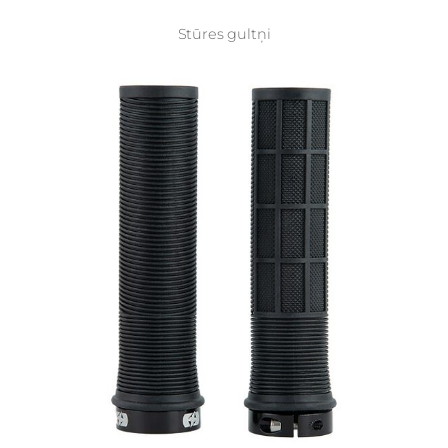
Stūres gultņi