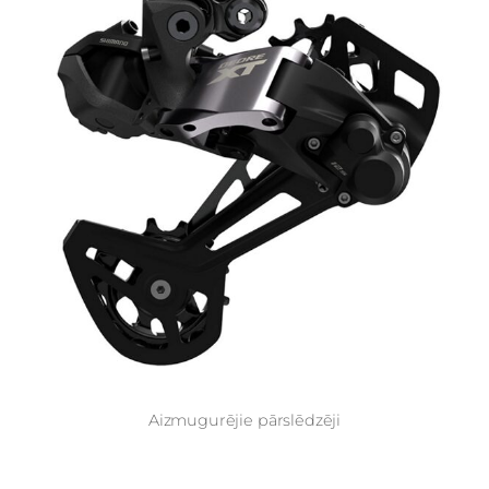
Aizmugurējie pārslēdzēji