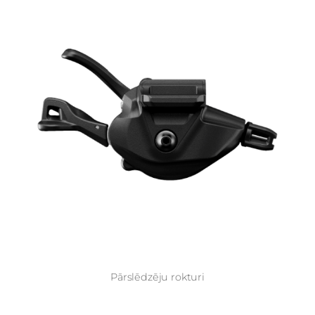
Pārslēdzēju rokturi