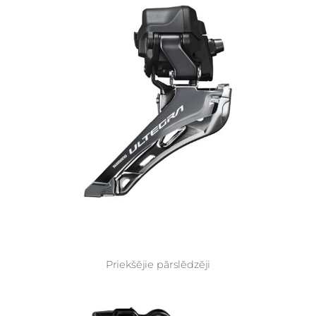
Priekšējie pārslēdzēji