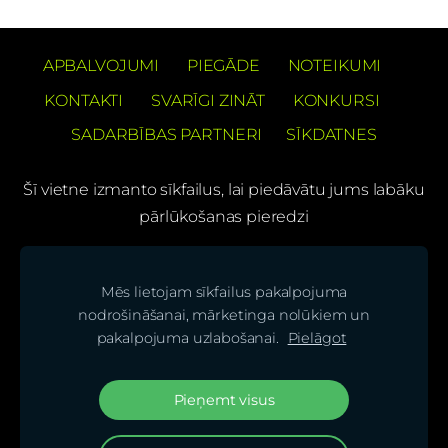
APBALVOJUMI
PIEGĀDE
NOTEIKUMI
KONTAKTI
SVARĪGI ZINĀT
KONKURSI
SADARBĪBAS PARTNERI
SĪKDATNES
Šī vietne izmanto sīkfailus, lai piedāvātu jums labāku
pārlūkošanas pieredzi
PREČUZĪMES PATENTS Barons Velo®
Mēs lietojam sīkfailus pakalpojuma
(C) SIA "BS bicycles"
nodrošināšanai, mārketinga nolūkiem un
pakalpojuma uzlabošanai.
Pielāgot
Seko mums mūsu sociālajos tīklos un uzzini
jaunumus pirmais!
Pieņemt visus