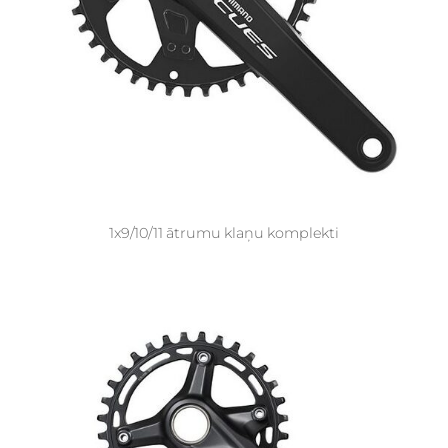
1x9/10/11 ātrumu klaņu komplekti