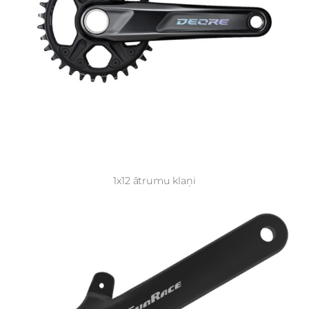
1x12 ātrumu klaņi