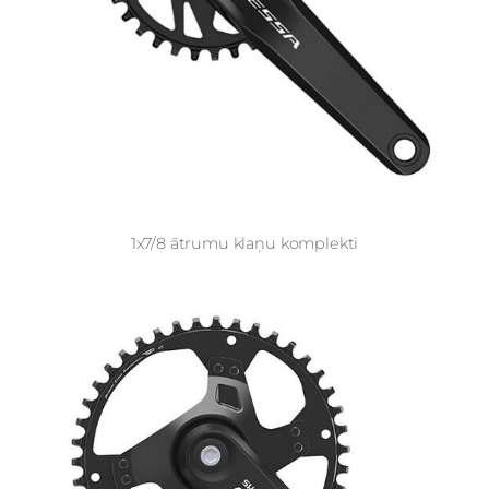
1x7/8 ātrumu klaņu komplekti