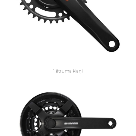
1 ātruma klaņi