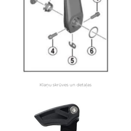
Klaņu skrūves un detaļas