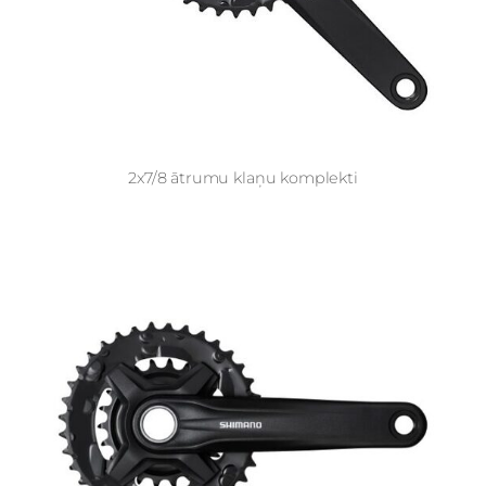
2x7/8 ātrumu klaņu komplekti