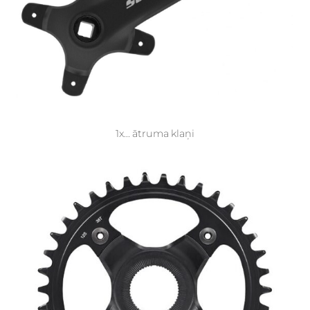
1x... ātruma klaņi