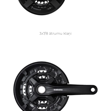
3x7/8 ātrumu klaņi