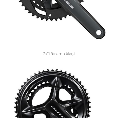
2x11 ātrumu klaņi