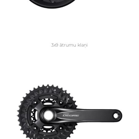
3x9 ātrumu klaņi