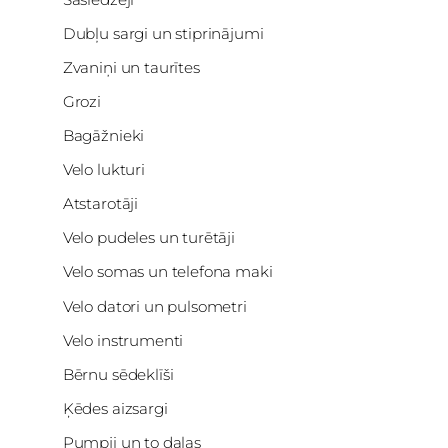
Dubļu sargi un stiprinājumi
Zvaniņi un taurītes
Grozi
Bagāžnieki
Velo lukturi
Atstarotāji
Velo pudeles un turētāji
Velo somas un telefona maki
Velo datori un pulsometri
Velo instrumenti
Bērnu sēdeklīši
Ķēdes aizsargi
Pumpji un to daļas