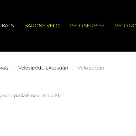
IKALS
BARONS VELO
VELO SERVISS
VELO N
kals
Velosipēdu aksesuāri
Velo spoguļi
grupā pašlaik nav produktu.