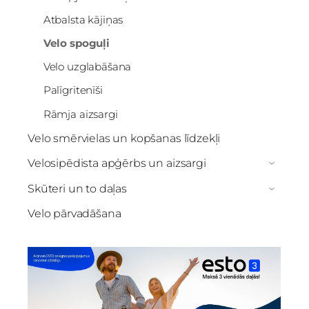
Atbalsta kājiņas
Velo spoguļi
Velo uzglabāšana
Palīgritenīši
Rāmja aizsargi
Velo smērvielas un kopšanas līdzekļi
Velosipēdista apģērbs un aizsargi
›
Skūteri un to daļas
›
Velo pārvadāšana