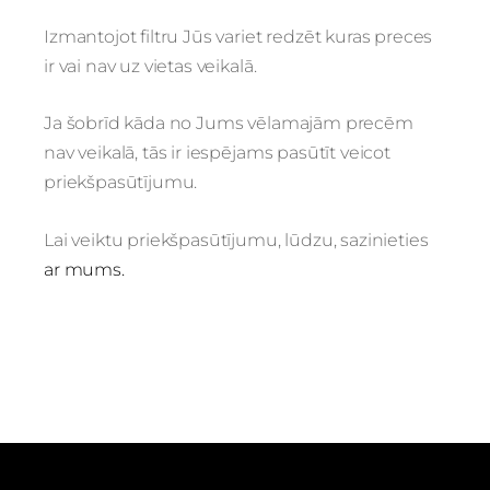
Izmantojot filtru Jūs variet redzēt kuras preces
ir vai nav uz vietas veikalā.
Ja šobrīd kāda no Jums vēlamajām precēm
nav veikalā, tās ir iespējams pasūtīt veicot
priekšpasūtījumu.
Lai veiktu priekšpasūtījumu, lūdzu, sazinieties
ar mums.