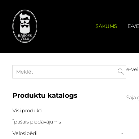
SĀKUMS
E-VE
e-Vei
Produktu katalogs
Šajā 
Visi produkti
Īpašais piedāvājums
Velosipēdi
›