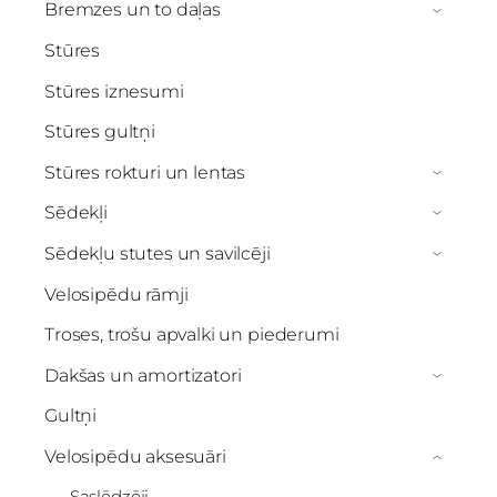
Bremzes un to daļas
›
Stūres
Stūres iznesumi
Stūres gultņi
Stūres rokturi un lentas
›
Sēdekļi
›
Sēdekļu stutes un savilcēji
›
Velosipēdu rāmji
Troses, trošu apvalki un piederumi
Dakšas un amortizatori
›
Gultņi
Velosipēdu aksesuāri
›
Saslēdzēji