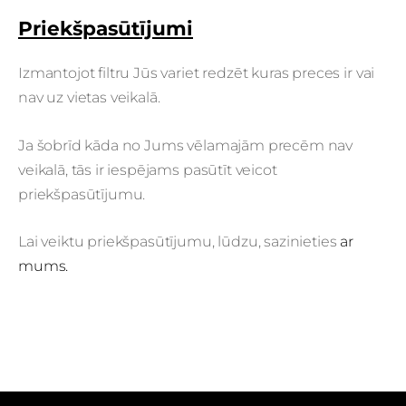
Priekšpasūtījumi
Izmantojot filtru Jūs variet redzēt kuras preces ir vai
nav uz vietas veikalā.
Ja šobrīd kāda no Jums vēlamajām precēm nav
veikalā, tās ir iespējams pasūtīt veicot
priekšpasūtījumu.
Lai veiktu priekšpasūtījumu, lūdzu, sazinieties
ar
mums.