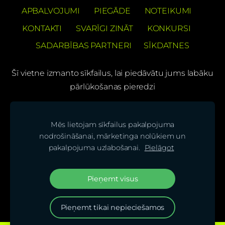
APBALVOJUMI
PIEGĀDE
NOTEIKUMI
KONTAKTI
SVARĪGI ZINĀT
KONKURSI
SADARBĪBAS PARTNERI
SĪKDATNES
Šī vietne izmanto sīkfailus, lai piedāvātu jums labāku
pārlūkošanas pieredzi
PREČUZĪMES PATENTS Barons Velo®
Mēs lietojam sīkfailus pakalpojuma
(C) SIA "BS bicycles"
nodrošināšanai, mārketinga nolūkiem un
pakalpojuma uzlabošanai.
Pielāgot
Seko mums mūsu sociālajos tīklos un uzzini
jaunumus pirmais!
Pieņemt visus
Pieņemt tikai nepieciešamos