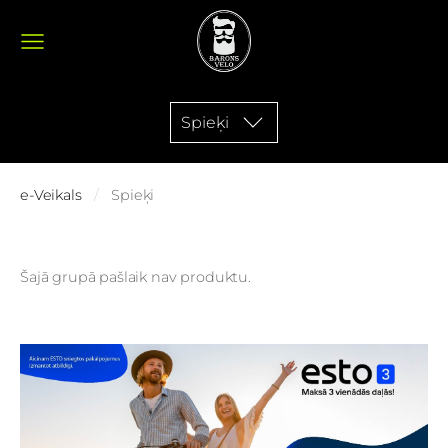
Spieķi
e-Veikals
Spieķi
Šajā grupā pašlaik nav produktu.