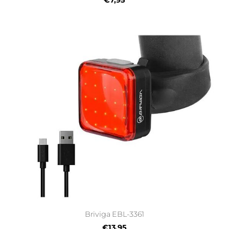
€7,95
Briviga EBL-3361
€13,95