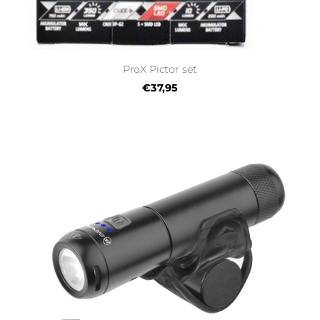
ProX Pictor set
€37,95