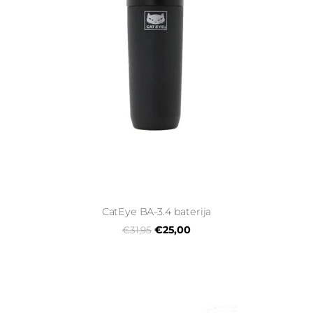
CatEye BA-3.4 baterija
€25,00
€31,95