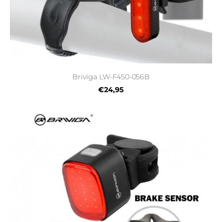
Briviga LW-F450-056B
€24,95