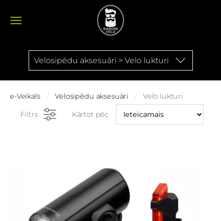
Velosipēdu aksesuāri > Velo lukturi
e-Veikals
Velosipēdu aksesuāri
Velo lukturi
Filtrs
Kārtot pēc