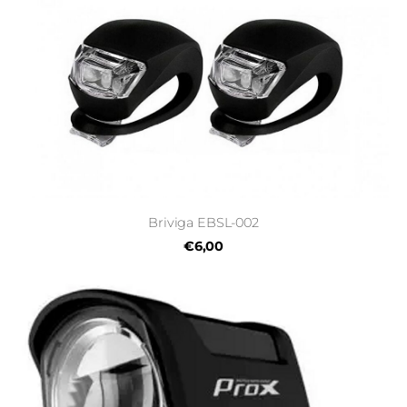
Briviga EBSL-002
€6,00