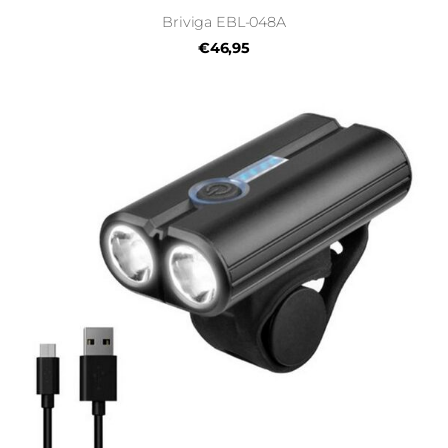
Briviga EBL-048A
€46,95