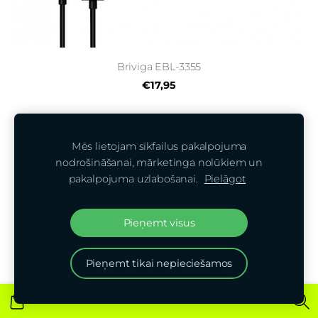
Briviga EBL-3355
€17,95
Mēs lietojam sīkfailus pakalpojuma
nodrošināšanai, mārketinga nolūkiem un
pakalpojuma uzlabošanai.
Pielāgot
Pieņemt visus
Pieņemt tikai nepieciešamos