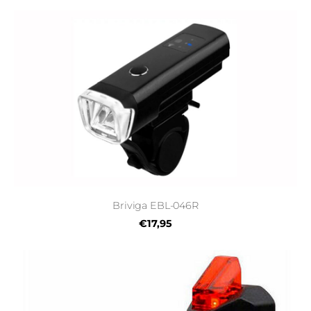
Briviga EBL-046R
€17,95