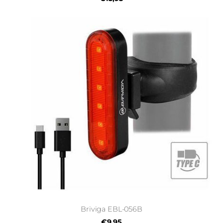
Briviga EBL-056B
€9,95