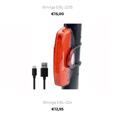
Briviga EBL-2255
€15,00
Briviga EBL-024
€12,95