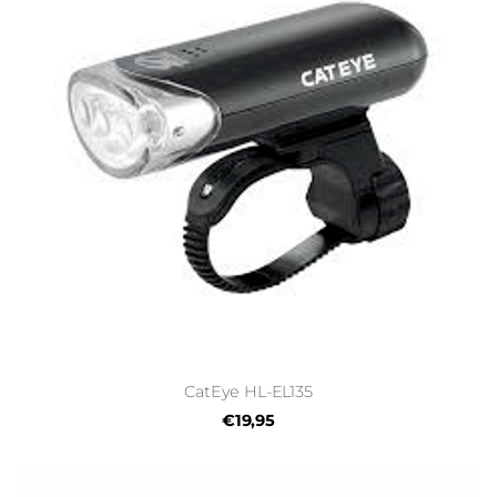
CatEye HL-EL135
€19,95