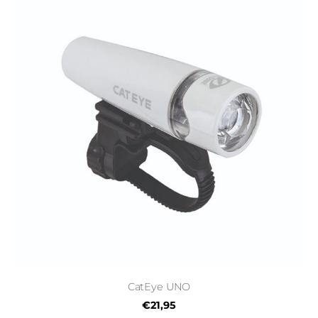
CatEye UNO
€21,95