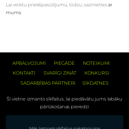
Lai veiktu priekšpasūtījumu, lūdzu, sazinieties
ar
mums.
APBALVOJUMI
PIEGĀDE
NOTEIKUMI
KONTAKTI
SVARĪGI ZINĀT
KONKURSI
SADARBĪBAS PARTNERI
SĪKDATNES
Šī vietne izmanto sīkfailus, lai piedāvātu jums labāku
pārlūkošanas pieredzi
PREČUZĪMES PATENTS Barons Velo®
Mēs lietojam sīkfailus pakalpojuma