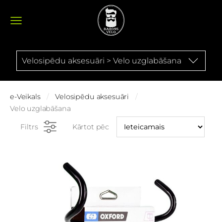
Velosipēdu aksesuāri > Velo uzglabāšana
e-Veikals
Velosipēdu aksesuāri
Velo uzglabāšana
Filtrs
Kārtot pēc