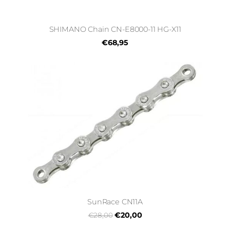
SHIMANO Chain CN-E8000-11 HG-X11
€68,95
SunRace CN11A
€20,00
€28,00