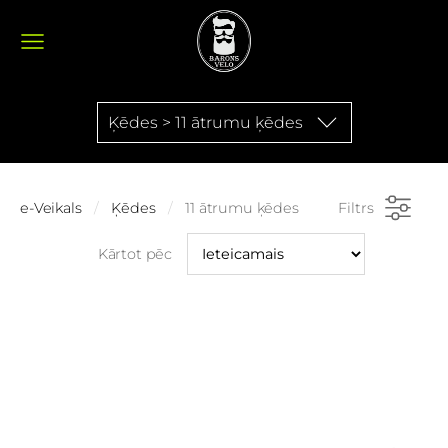
Ķēdes > 11 ātrumu ķēdes
e-Veikals
Ķēdes
11 ātrumu ķēdes
Filtrs
Kārtot pēc