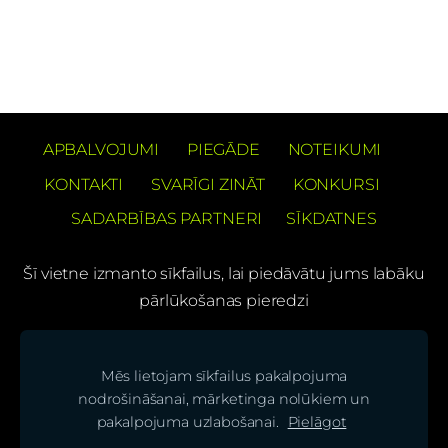
APBALVOJUMI
PIEGĀDE
NOTEIKUMI
KONTAKTI
SVARĪGI ZINĀT
KONKURSI
SADARBĪBAS PARTNERI
SĪKDATNES
Šī vietne izmanto sīkfailus, lai piedāvātu jums labāku
pārlūkošanas pieredzi
PREČUZĪMES PATENTS Barons Velo®
Mēs lietojam sīkfailus pakalpojuma
(C) SIA "BS bicycles"
nodrošināšanai, mārketinga nolūkiem un
pakalpojuma uzlabošanai.
Pielāgot
Seko mums mūsu sociālajos tīklos un uzzini