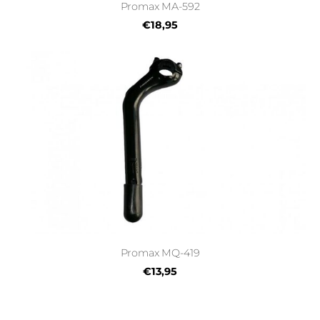
Promax MA-592
€18,95
Promax MQ-419
€13,95