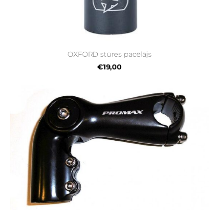
OXFORD stūres pacēlājs
€19,00