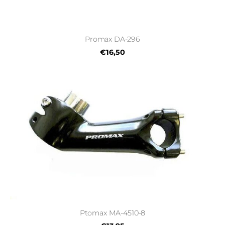
Promax DA-296
€16,50
Ptomax MA-4510-8