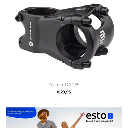
Promax DA-269
€29,95