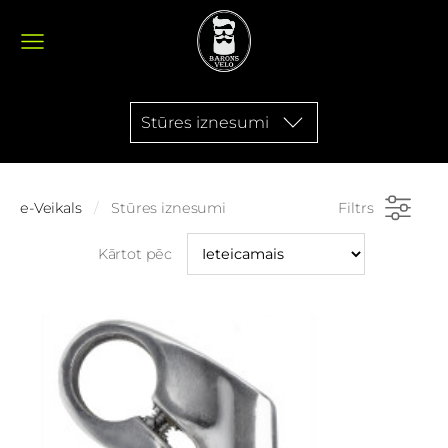
Stūres iznesumi
e-Veikals
Stūres iznesumi
Filtrs
Kārtot pēc