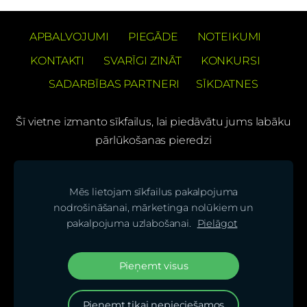
APBALVOJUMI
PIEGĀDE
NOTEIKUMI
KONTAKTI
SVARĪGI ZINĀT
KONKURSI
SADARBĪBAS PARTNERI
SĪKDATNES
Šī vietne izmanto sīkfailus, lai piedāvātu jums labāku
pārlūkošanas pieredzi
PREČUZĪMES PATENTS Barons Velo®
Mēs lietojam sīkfailus pakalpojuma
(C) SIA "BS bicycles"
nodrošināšanai, mārketinga nolūkiem un
pakalpojuma uzlabošanai.
Pielāgot
Seko mums mūsu sociālajos tīklos un uzzini
jaunumus pirmais!
Pieņemt visus
Pieņemt tikai nepieciešamos