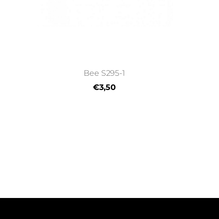
Bee S295-1
€3,50