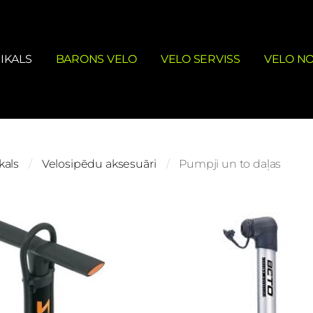
IKALS
BARONS VELO
VELO SERVISS
VELO N
kals
Velosipēdu aksesuāri
Pumpji un to daļas