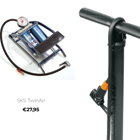
SKS TwinAir
€27,95