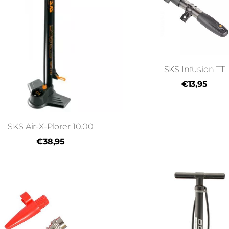
SKS Infusion TT
€13,95
SKS Air-X-Plorer 10.00
€38,95