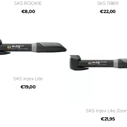
SKS ROOKIE
SKS 11869
€8,00
€22,00
SKS Injex Lite
€19,00
SKS Injex Lite Zo
€21,95