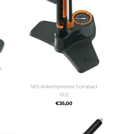
0
SKS Airkompressor Compact
10.0
€35,00