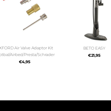
XFORD Air Valve Adaptor Kit
BETO EASY
otbal/Airbed/Presta/Schrader
€21,95
€4,95