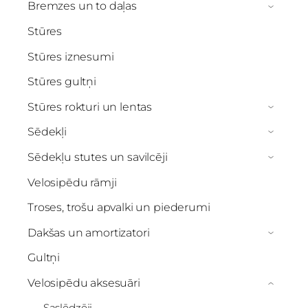
Bremzes un to daļas
›
Stūres
Stūres iznesumi
Stūres gultņi
Stūres rokturi un lentas
›
Sēdekļi
›
Sēdekļu stutes un savilcēji
›
Velosipēdu rāmji
Troses, trošu apvalki un piederumi
Dakšas un amortizatori
›
Gultņi
Velosipēdu aksesuāri
›
Saslēdzēji