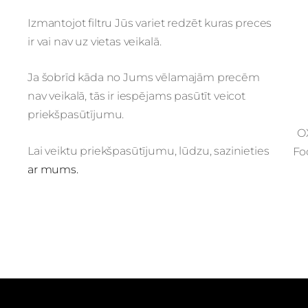
Izmantojot filtru Jūs variet redzēt kuras preces
ir vai nav uz vietas veikalā.
Ja šobrīd kāda no Jums vēlamajām precēm
nav veikalā, tās ir iespējams pasūtīt veicot
priekšpasūtījumu.
O
Lai veiktu priekšpasūtījumu, lūdzu, sazinieties
Fo
ar mums.