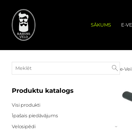
SĀKUMS
E-VE
e-Vei
Produktu katalogs
Visi produkti
Īpašais piedāvājums
Velosipēdi
›