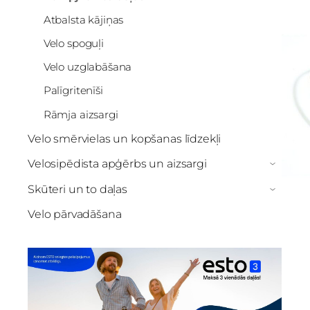
Atbalsta kājiņas
Velo spoguļi
Velo uzglabāšana
Palīgritenīši
Rāmja aizsargi
Velo smērvielas un kopšanas līdzekļi
Velosipēdista apģērbs un aizsargi
›
Skūteri un to daļas
›
Velo pārvadāšana