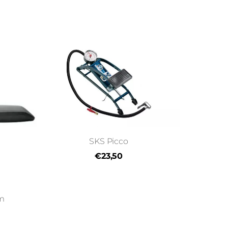
SKS Picco
€23,50
om