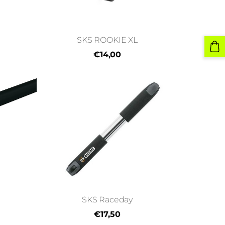
SKS ROOKIE XL
€14,00
SKS Raceday
€17,50