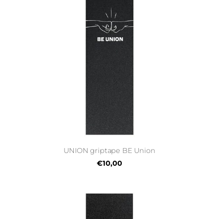
UNION griptape BE Union
€10,00