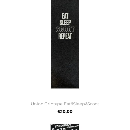
Union Griptape Eat&Sleep&Scoot
€10,00