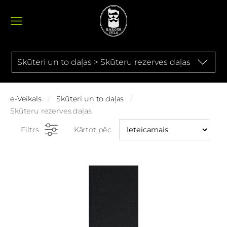
Skūteri un to daļas > Skūteru rezerves daļas
e-Veikals
Skūteri un to daļas
Skūteru rezerves daļas
Filtrs
Kārtot pēc