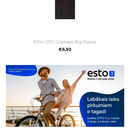
Ethic DTC Griptape Big Coarss
€6,50