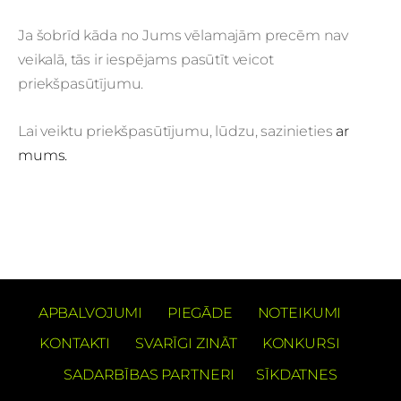
Ja šobrīd kāda no Jums vēlamajām precēm nav
veikalā, tās ir iespējams pasūtīt veicot
priekšpasūtījumu.
Lai veiktu priekšpasūtījumu, lūdzu, sazinieties
ar
mums.
APBALVOJUMI
PIEGĀDE
NOTEIKUMI
KONTAKTI
SVARĪGI ZINĀT
KONKURSI
SADARBĪBAS PARTNERI
SĪKDATNES