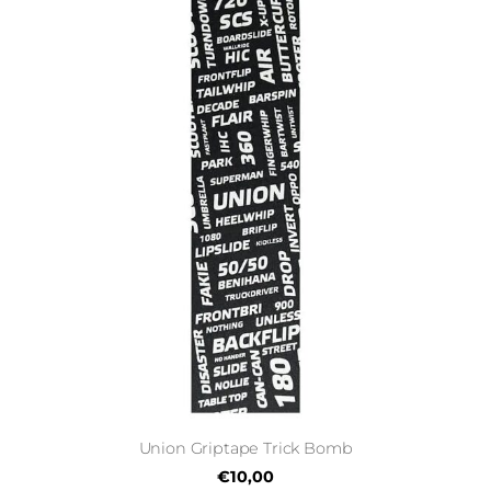
Union Griptape Trick Bomb
€10,00