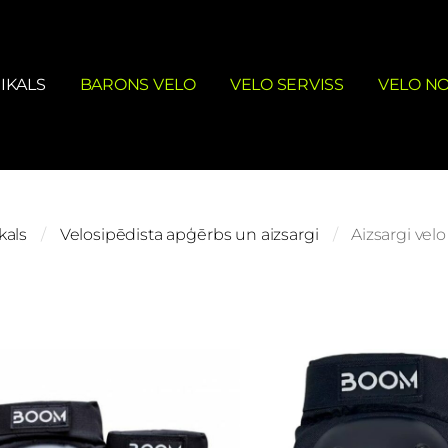
IKALS
BARONS VELO
VELO SERVISS
VELO N
kals
Velosipēdista apģērbs un aizsargi
Aizsargi vel