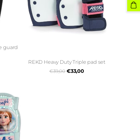
ee guard
REKD Heavy Duty Triple pad set
€39,00
€33,00