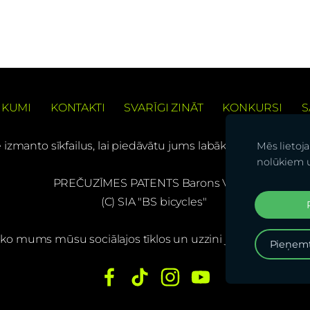
IKUMI
KONTAKTI
SVARĪGI ZINĀT
KONKURSI
S
e izmanto sīkfailus, lai piedāvātu jums labāku pārlūkošanas
Mēs lietoj
nolūkiem 
PREČUZĪMES PATENTS Barons Velo®
(C) SIA "BS bicycles"
ko mums mūsu sociālajos tīklos un uzzini jaunumus pirma
Pieņemt