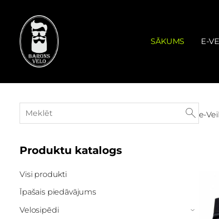
SĀKUMS
E-VE
e-Vei
Produktu katalogs
Visi produkti
Īpašais piedāvājums
Velosipēdi
›