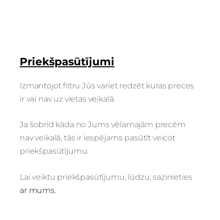
Priekšpasūtījumi
Izmantojot filtru Jūs variet redzēt kuras preces
ir vai nav uz vietas veikalā.
Ja šobrīd kāda no Jums vēlamajām precēm
nav veikalā, tās ir iespējams pasūtīt veicot
priekšpasūtījumu.
Lai veiktu priekšpasūtījumu, lūdzu, sazinieties
ar mums.