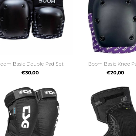
oom Basic Double Pad Set
Boom Basic Knee P
€30,00
€20,00