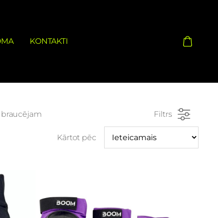
OMA
KONTAKTI
o braucējam
Filtrs
Kārtot pēc