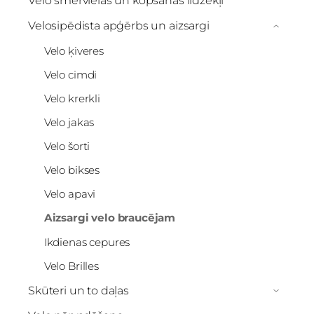
Velo smērvielas un kopšanas līdzekļi
Velosipēdista apģērbs un aizsargi
›
Velo ķiveres
Velo cimdi
Velo krerkli
Velo jakas
Velo šorti
Velo bikses
Velo apavi
Aizsargi velo braucējam
Ikdienas cepures
Velo Brilles
Skūteri un to daļas
›