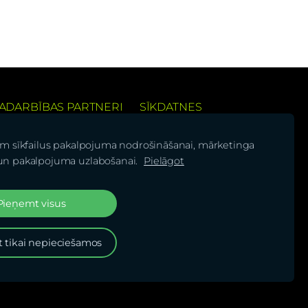
ADARBĪBAS PARTNERI
SĪKDATNES
 pieredzi
am sīkfailus pakalpojuma nodrošināšanai, mārketinga
un pakalpojuma uzlabošanai.
Pielāgot
Pieņemt visus
is!
 tikai nepieciešamos