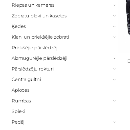
Riepas un kameras
›
Zobratu bloki un kasetes
›
Ķēdes
›
Klaņi un priekšējie zobrati
›
Priekšējie pārslēdzēji
Aizmugurējie pārslēdzēji
›
B
Pārslēdzēju rokturi
›
Centra gultņi
›
Aploces
Rumbas
›
Spieķi
Pedāļi
›