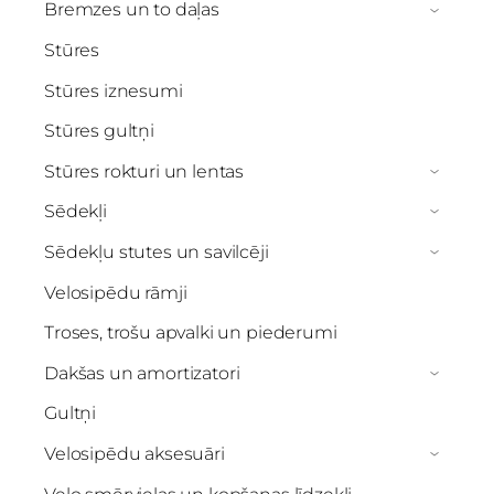
Bremzes un to daļas
›
Stūres
Stūres iznesumi
Stūres gultņi
Stūres rokturi un lentas
›
Sēdekļi
›
Sēdekļu stutes un savilcēji
›
Velosipēdu rāmji
Troses, trošu apvalki un piederumi
Dakšas un amortizatori
›
Gultņi
Velosipēdu aksesuāri
›