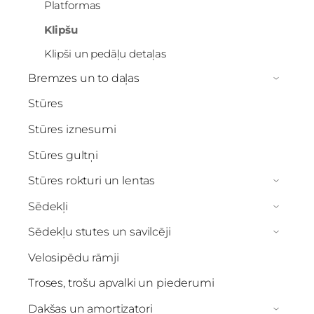
Platformas
Klipšu
Klipši un pedāļu detaļas
Bremzes un to daļas
›
Stūres
Stūres iznesumi
Stūres gultņi
Stūres rokturi un lentas
›
Sēdekļi
›
Sēdekļu stutes un savilcēji
›
Velosipēdu rāmji
Troses, trošu apvalki un piederumi
Dakšas un amortizatori
›