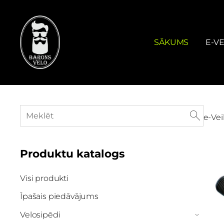
SĀKUMS
E-VE
e-Vei
Produktu katalogs
Visi produkti
Īpašais piedāvājums
Velosipēdi
›