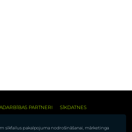
ADARBĪBAS PARTNERI
SĪKDATNES
 pieredzi
am sīkfailus pakalpojuma nodrošināšanai, mārketinga