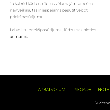
Ja šobrīd kāda no Jums vēlamajām precēm
nav veikalā, tās ir iespējams pasūtīt veicot
priekšpasūtījumu.
Lai veiktu priekšpasūtījumu, lūdzu, sazinieties
ar mums.
APBALVOJUMI
PIEGĀDE
NOTE
Šī vietn