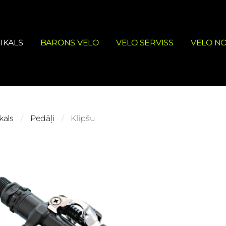
IKALS
BARONS VELO
VELO SERVISS
VELO N
kals
Pedāļi
Klipšu