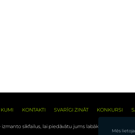
IKUMI
KONTAKTI
SVARĪGI ZINĀT
KONKURSI
S
e izmanto sīkfailus, lai piedāvātu jums labāku pārlūkošanas
Mēs lietoj