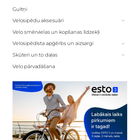
Gultņi
Velosipēdu aksesuāri
›
Velo smērvielas un kopšanas līdzekļi
Velosipēdista apģērbs un aizsargi
›
Skūteri un to daļas
›
Velo pārvadāšana