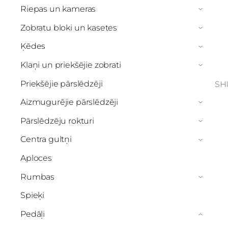
Riepas un kameras
›
Zobratu bloki un kasetes
›
Ķēdes
›
Klaņi un priekšējie zobrati
›
Priekšējie pārslēdzēji
SH
Aizmugurējie pārslēdzēji
›
Pārslēdzēju rokturi
›
Centra gultņi
›
Aploces
Rumbas
›
Spieķi
Pedāļi
›