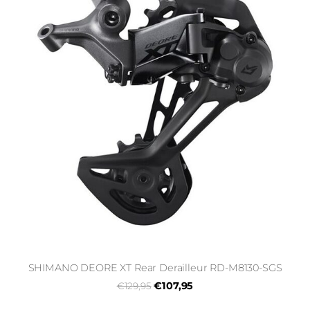
SHIMANO DEORE XT Rear Derailleur RD-M8130-SGS
€107,95
€129,95