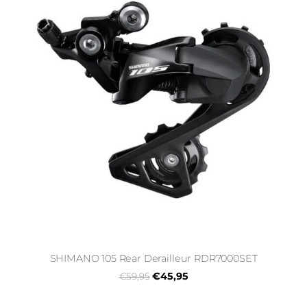
SHIMANO 105 Rear Derailleur RDR7000SET
€45,95
€59,95