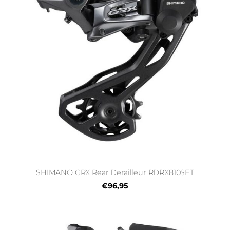
SHIMANO GRX Rear Derailleur RDRX810SET
€96,95