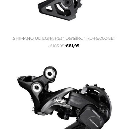
SHIMANO ULTEGRA Rear Derailleur RD-R8000-SET
€81,95
€105,95