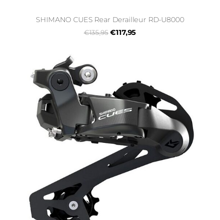
SHIMANO CUES Rear Derailleur RD-U8000
€117,95
€135,95