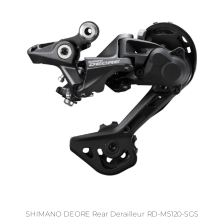
SHIMANO DEORE Rear Derailleur RD-M5120-SGS