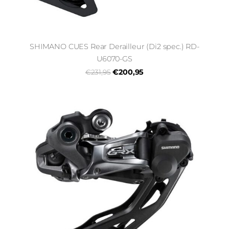
SHIMANO CUES Rear Derailleur (Di2 spec.) RD-
U6070-GS
€200,95
€231,95