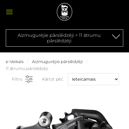
Aizmugurējie pārslēdzēji > 11 ātrumu
pārslēdzēji
e-Veikals
Aizmugurējie pārslēdzēji
11 ātrumu pārslēdzēji
Filtrs
Kārtot pēc