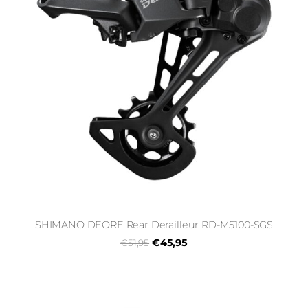
SHIMANO DEORE Rear Derailleur RD-M5100-SGS
€45,95
€51,95