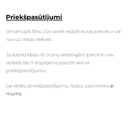
Priekšpasūtījumi
Izmantojot filtru Jūs variet redzēt kuras preces ir vai
nav uz vietas veikalā.
Ja šobrīd kāda no Jums vēlamajām precēm nav
veikalā, tās ir iespējams pasūtīt veicot
priekšpasūtījumu.
Lai veiktu priekšpasūtījumu, lūdzu, sazinieties
ar
mums.