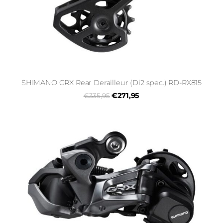
SHIMANO GRX Rear Derailleur (Di2 spec.) RD-RX815
€271,95
€335,95