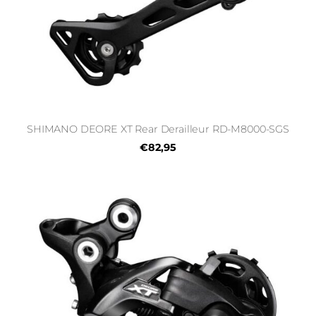
SHIMANO DEORE XT Rear Derailleur RD-M8000-SGS
€82,95