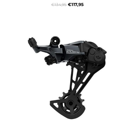
€117,95
€134,95