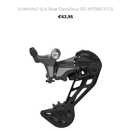
SHIMANO SLX Rear Derailleur RD-M7000-11-GS
€63,95