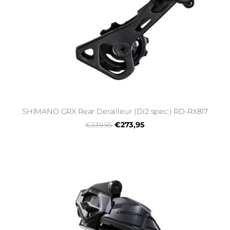
SHIMANO GRX Rear Derailleur (Di2 spec.) RD-RX817
€273,95
€339,95