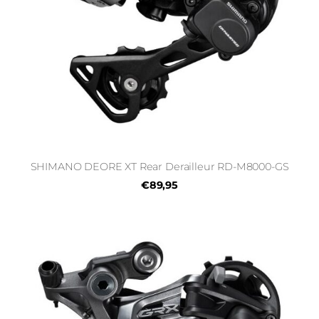
SHIMANO DEORE XT Rear Derailleur RD-M8000-GS
€89,95