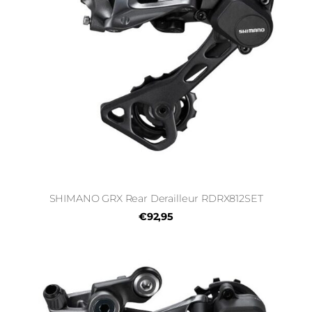
SHIMANO GRX Rear Derailleur RDRX812SET
€92,95