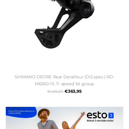
SHIMANO DEORE Rear Derailleur (Di2 spec.) RD-
M6260-11L 11 -speed 1st group
€363,95
€425,00