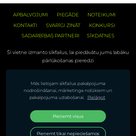
APBALVOJUMI
PIEGĀDE
NOTEIKUMI
KONTAKTI
SVARĪGI ZINĀT
KONKURSI
SADARBĪBAS PARTNERI
SĪKDATNES
Šī vietne izmanto sīkfailus, lai piedāvātu jums labāku
pārlūkošanas pieredzi
PREČUZĪMES PATENTS Barons Velo®
Mēs lietojam sīkfailus pakalpojuma
(C) SIA "BS bicycles"
nodrošināšanai, mārketinga nolūkiem un
pakalpojuma uzlabošanai.
Pielāgot
Seko mums mūsu sociālajos tīklos un uzzini
jaunumus pirmais!
Pieņemt visus
Pieņemt tikai nepieciešamos