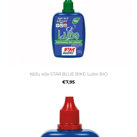
Ķēžu eļļa STAR BLUE BIKE Lube BIO
€7,95