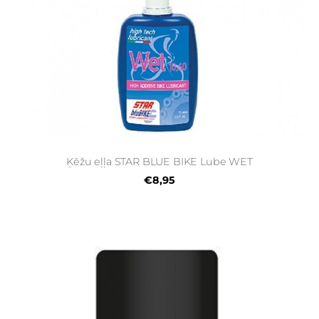
Ķēžu eļļa STAR BLUE BIKE Lube WET
€8,95