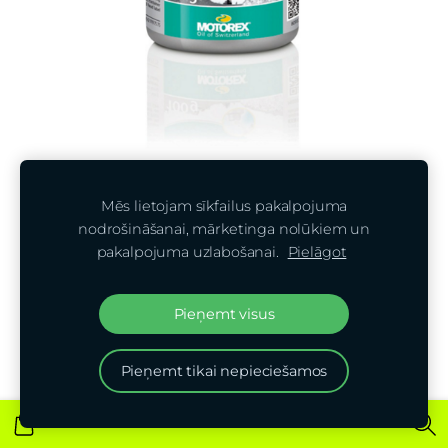
Mēs lietojam sīkfailus pakalpojuma
nodrošināšanai, mārketinga nolūkiem un
Motorex White Grease Jar 100g
pakalpojuma uzlabošanai.
Pielāgot
€14,50
Pieņemt visus
Pieņemt tikai nepieciešamos