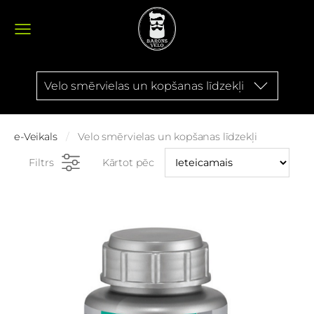
Velo smērvielas un kopšanas līdzekļi
e-Veikals
Velo smērvielas un kopšanas līdzekļi
Filtrs
Kārtot pēc