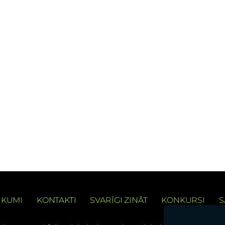
IKUMI
KONTAKTI
SVARĪGI ZINĀT
KONKURSI
S