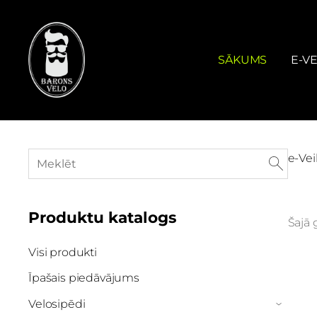
SĀKUMS
E-VE
e-Vei
Produktu katalogs
Šajā 
Visi produkti
Īpašais piedāvājums
Velosipēdi
›