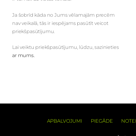
Ja šobrīd kāda no Jums vēlamajām precēm
nav veikalā, tās ir iespējams pasūtīt veicot
priekšpasūtījumu.
Lai veiktu priekšpasūtījumu, lūdzu, sazinieties
ar mums.
APBALVOJUMI
PIEGĀDE
NOTE