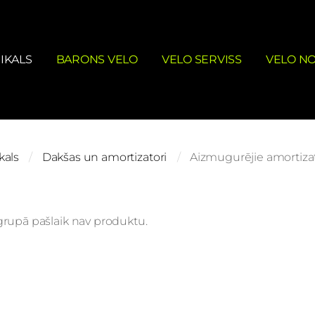
IKALS
BARONS VELO
VELO SERVISS
VELO N
kals
Dakšas un amortizatori
Aizmugurējie amortizat
grupā pašlaik nav produktu.