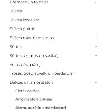
Bremzes un to daļas
›
Stūres
Stūres iznesumi
Stūres gultņi
Stūres rokturi un lentas
›
Sēdekļi
›
Sēdekļu stutes un savilcēji
›
Velosipēdu rāmji
Troses, trošu apvalki un piederumi
Dakšas un amortizatori
›
Cietās dakšas
Amortizatora dakšas
Aizmugurējie amortizatori