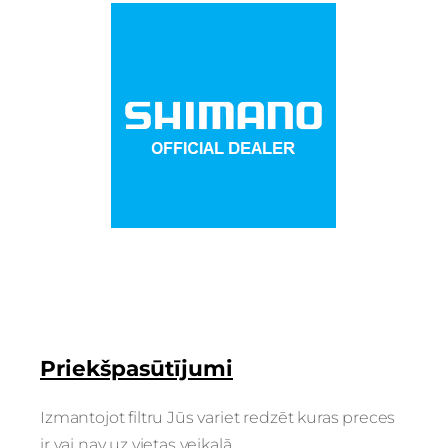
Priekšpasūtījumi
Izmantojot filtru Jūs variet redzēt kuras preces
ir vai nav uz vietas veikalā.