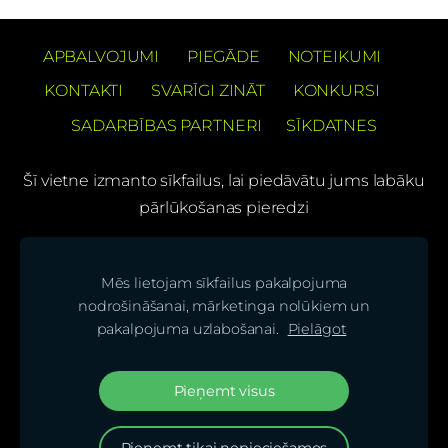
APBALVOJUMI
PIEGĀDE
NOTEIKUMI
KONTAKTI
SVARĪGI ZINĀT
KONKURSI
SADARBĪBAS PARTNERI
SĪKDATNES
Šī vietne izmanto sīkfailus, lai piedāvātu jums labāku
pārlūkošanas pieredzi
PREČUZĪMES PATENTS Barons Velo®
Mēs lietojam sīkfailus pakalpojuma
(C) SIA "BS bicycles"
nodrošināšanai, mārketinga nolūkiem un
pakalpojuma uzlabošanai.
Pielāgot
Seko mums mūsu sociālajos tīklos un uzzini
jaunumus pirmais!
Pieņemt visus