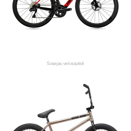
Šosejas velosipēdi