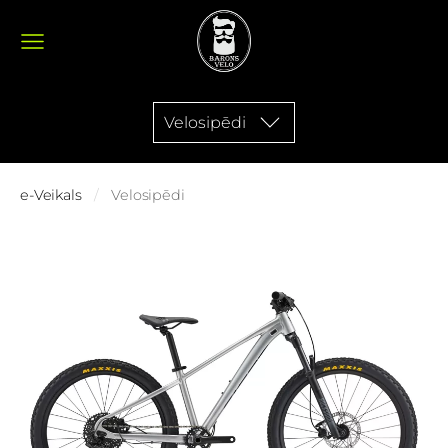
Velosipēdi
e-Veikals
Velosipēdi