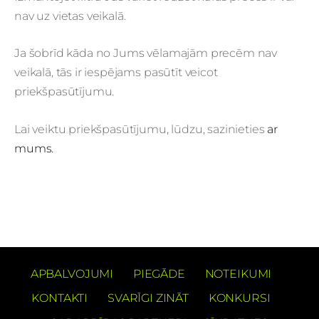
nav uz vietas veikalā.
Ja šobrīd kāda no Jums vēlamajām precēm nav
veikalā, tās ir iespējams pasūtīt veicot
priekšpasūtījumu.
Lai veiktu priekšpasūtījumu, lūdzu, sazinieties
ar
mums.
APBALVOJUMI
PIEGĀDE
NOTEIKUMI
KONTAKTI
SVARĪGI ZINĀT
KONKURSI