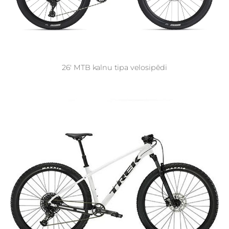
26' MTB kalnu tipa velosipēdi