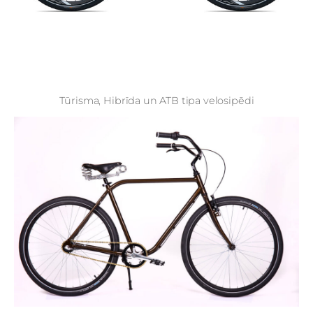
Tūrisma, Hibrīda un ATB tipa velosipēdi