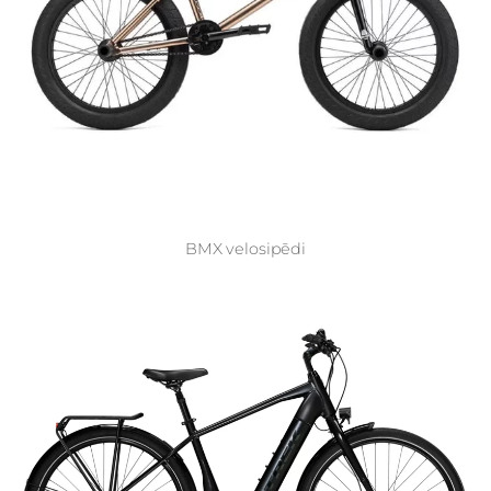
BMX velosipēdi