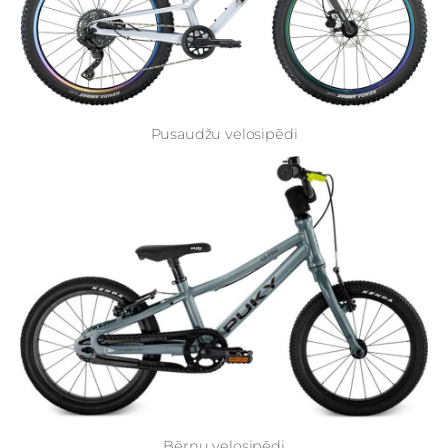
Pusaudžu velosipēdi
Bērnu velosipēdi