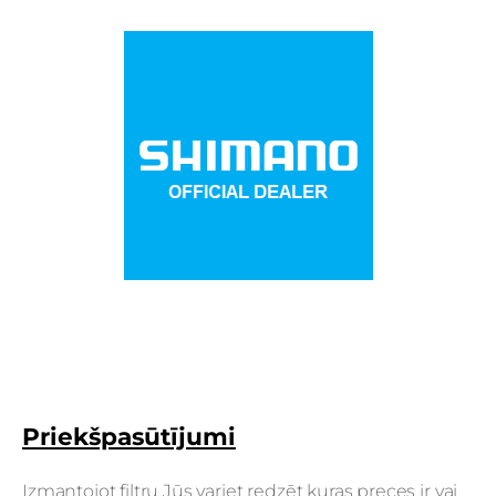
Priekšpasūtījumi
Izmantojot filtru Jūs variet redzēt kuras preces ir vai