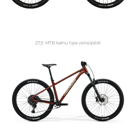
27,5' MTB kalnu tipa velosipēdi