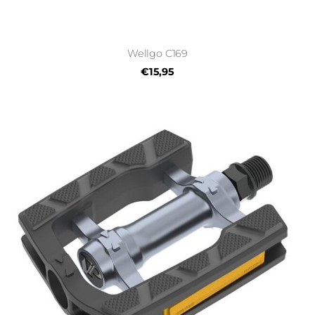
Wellgo C169
€15,95