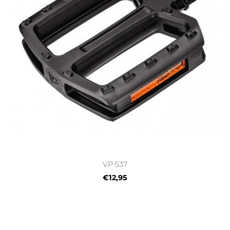
VP-537
€12,95