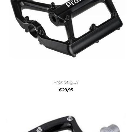
ProX Stig 07
€29,95