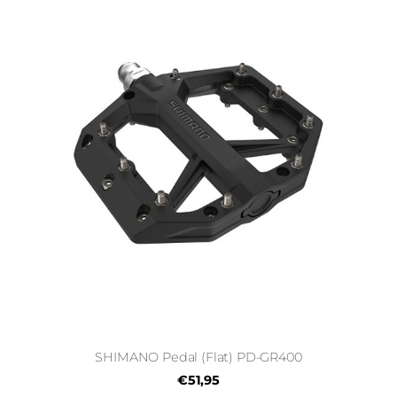
SHIMANO Pedal (Flat) PD-GR400
€51,95