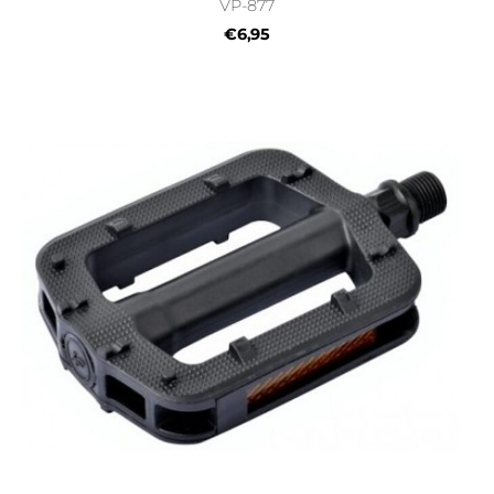
VP-877
€6,95