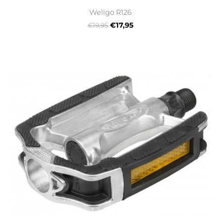
Wellgo R126
€17,95
€19,95