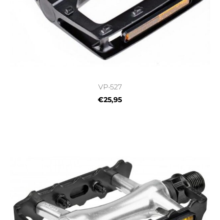
VP-527
€25,95