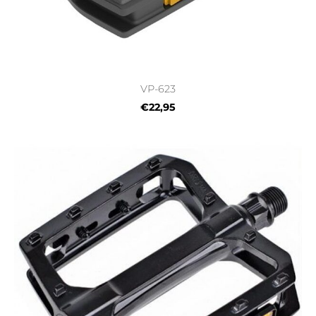
VP-623
€22,95