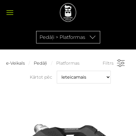
Pedāļi > Platformas
e-Veikals
Pedāļi
Platformas
Filtrs
Kārtot pēc