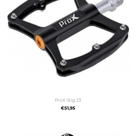
ProX Stig 23
€51,95