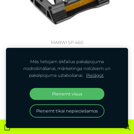
MARWI SP-460
€7,50
Mēs lietojam sīkfailus pakalpojuma
nodrošināšanai, mārketinga nolūkiem un
pakalpojuma uzlabošanai.
Pielāgot
Pieņemt visus
Pieņemt tikai nepieciešamos