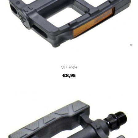
VP-899
€8,95