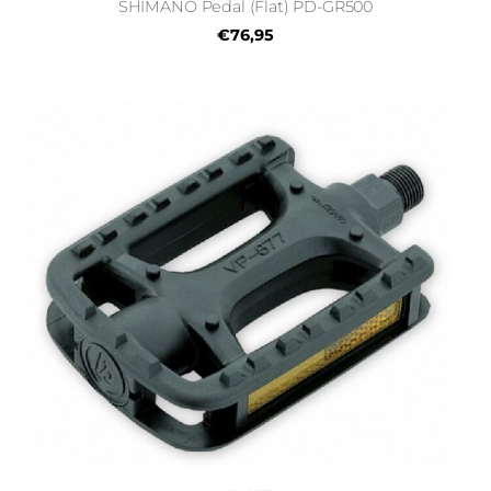
SHIMANO Pedal (Flat) PD-GR500
€76,95