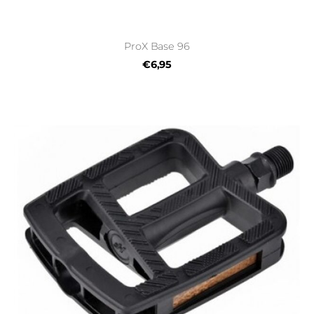
ProX Base 96
€6,95