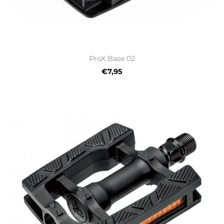
ProX Base 02
€7,95