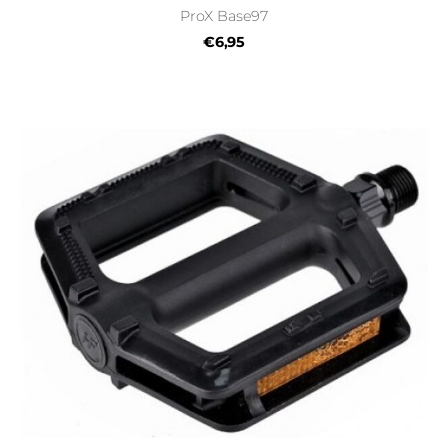
ProX Base97
€6,95