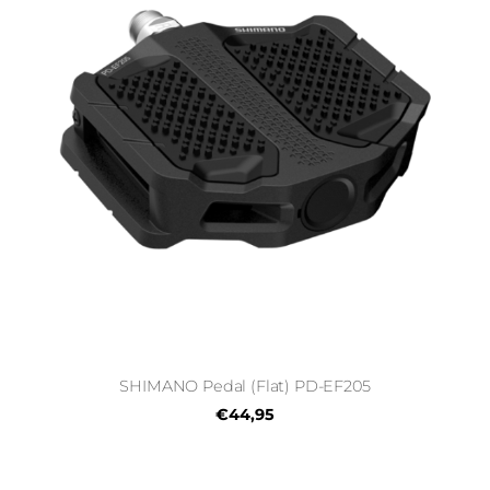
SHIMANO Pedal (Flat) PD-EF205
€44,95