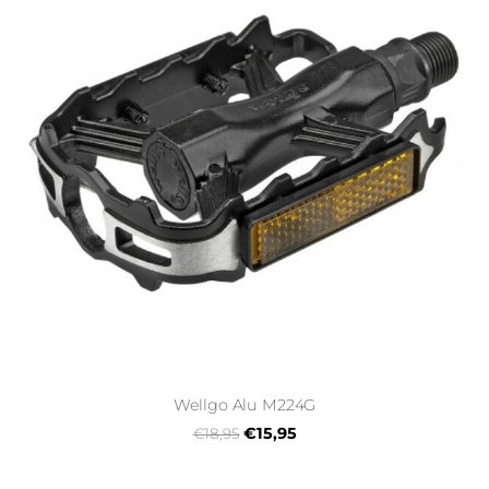
Wellgo Alu M224G
€15,95
€18,95