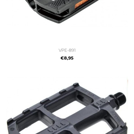
VPE-891
€8,95