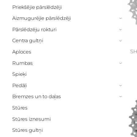
Priekšējie pārslēdzēji
Aizmugurējie pārslēdzēji
›
Pārslēdzēju rokturi
›
Centra gultņi
›
SH
Aploces
Rumbas
›
Spieķi
Pedāļi
›
Bremzes un to daļas
›
Stūres
Stūres iznesumi
Stūres gultņi