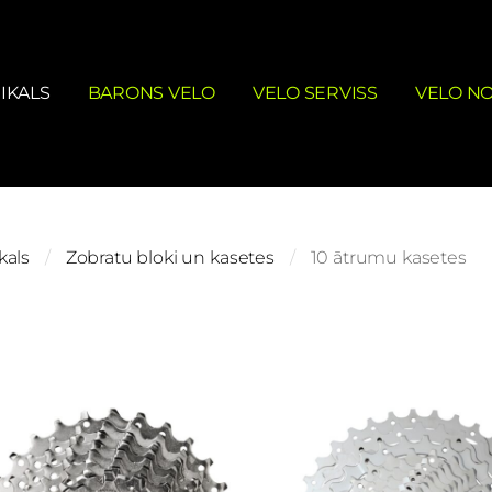
IKALS
BARONS VELO
VELO SERVISS
VELO N
kals
Zobratu bloki un kasetes
10 ātrumu kasetes