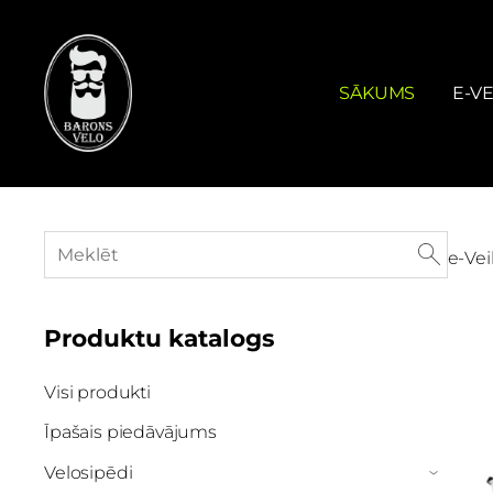
SĀKUMS
E-VE
e-Vei
Produktu katalogs
Visi produkti
Īpašais piedāvājums
Velosipēdi
›