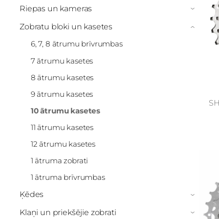
Riepas un kameras
›
Zobratu bloki un kasetes
›
6, 7, 8 ātrumu brīvrumbas
7 ātrumu kasetes
8 ātrumu kasetes
9 ātrumu kasetes
SH
10 ātrumu kasetes
11 ātrumu kasetes
12 ātrumu kasetes
1 ātruma zobrati
1 ātruma brīvrumbas
Ķēdes
›
Klaņi un priekšējie zobrati
›