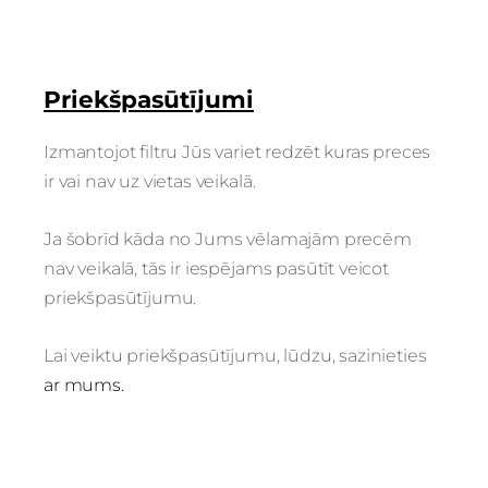
Priekšpasūtījumi
Izmantojot filtru Jūs variet redzēt kuras preces
ir vai nav uz vietas veikalā.
Ja šobrīd kāda no Jums vēlamajām precēm
nav veikalā, tās ir iespējams pasūtīt veicot
priekšpasūtījumu.
Lai veiktu priekšpasūtījumu, lūdzu, sazinieties
ar mums.