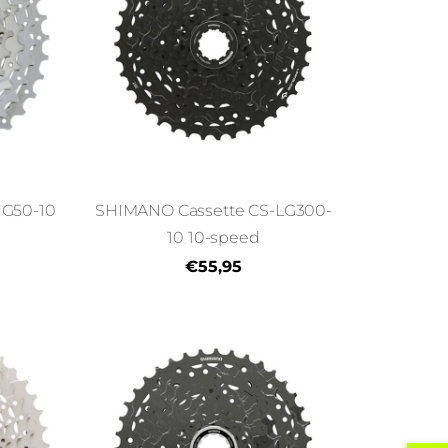
HG50-10
SHIMANO Cassette CS-LG300-
10 10-speed
€55,95