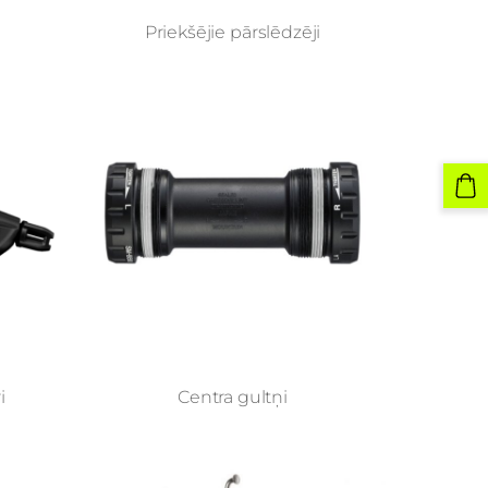
Priekšējie pārslēdzēji
i
Centra gultņi