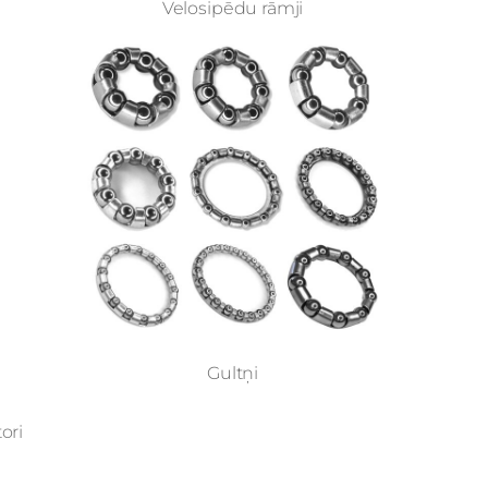
Velosipēdu rāmji
Gultņi
ori