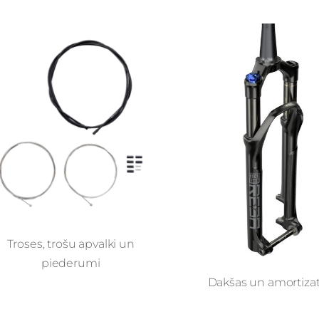
Troses, trošu apvalki un
piederumi
Dakšas un amortizat