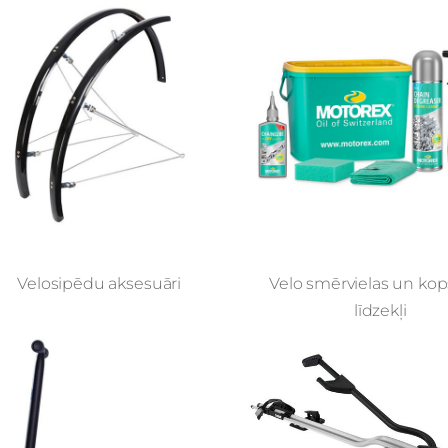
Velosipēdu aksesuāri
Velo smērvielas un ko
līdzekļi