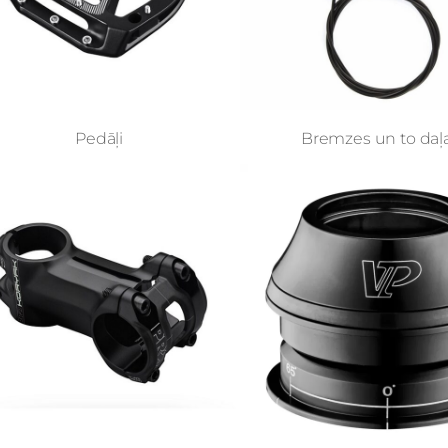
Pedāļi
Bremzes un to daļ