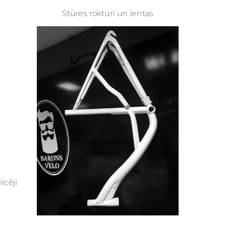
Stūres rokturi un lentas
lcēji