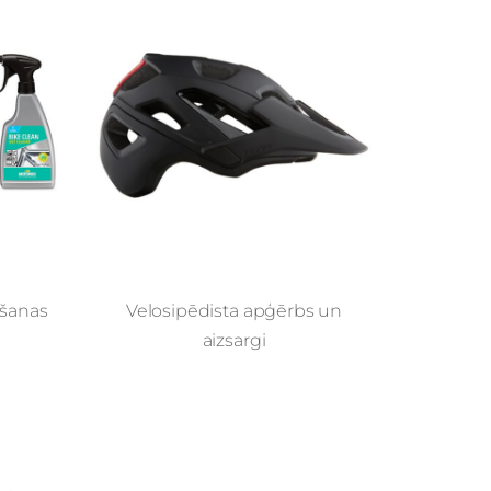
pšanas
Velosipēdista apģērbs un
aizsargi