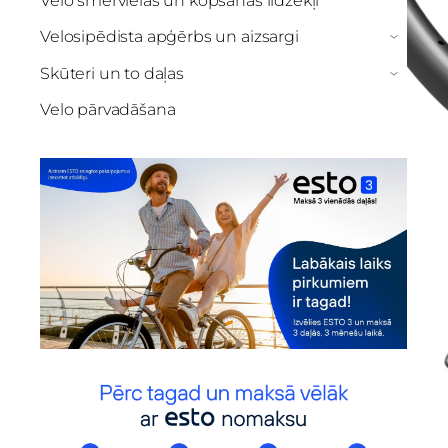
Velo smērvielas un kopšanas līdzekļi
Velosipēdista apģērbs un aizsargi
›
Skūteri un to daļas
›
Velo pārvadāšana