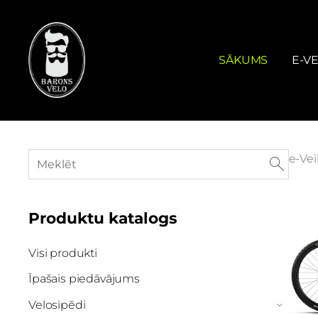
SĀKUMS
E-VE
e-Vei
Produktu katalogs
Visi produkti
Īpašais piedāvājums
Velosipēdi
›