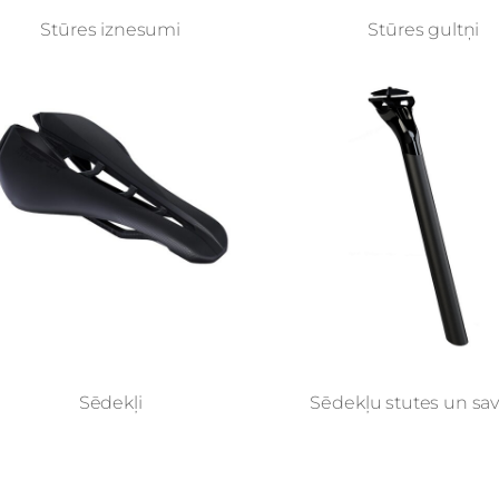
Stūres iznesumi
Stūres gultņi
Sēdekļi
Sēdekļu stutes un savi