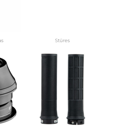
as
Stūres