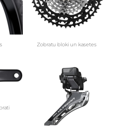
s
Zobratu bloki un kasetes
brati