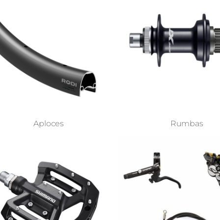
Aploces
Rumbas