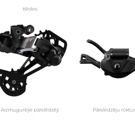
Ķēdes
Aizmugurējie pārslēdzēji
Pārslēdzēju roktur