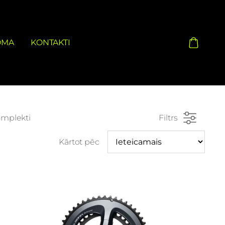
OMA
KONTAKTI
omplekti
Filtrs
Kārtot pēc