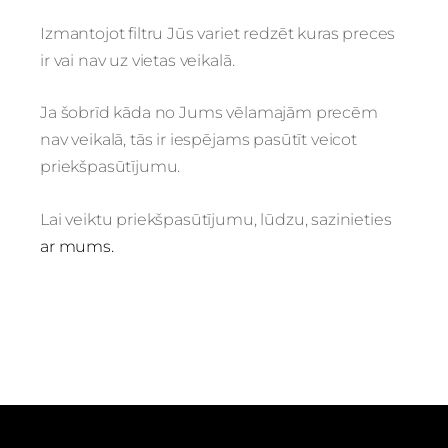
Izmantojot filtru Jūs variet redzēt kuras preces
ir vai nav uz vietas veikalā.
Ja šobrīd kāda no Jums vēlamajām precēm
nav veikalā, tās ir iespējams pasūtīt veicot
priekšpasūtījumu.
Lai veiktu priekšpasūtījumu, lūdzu, sazinieties
ar mums.