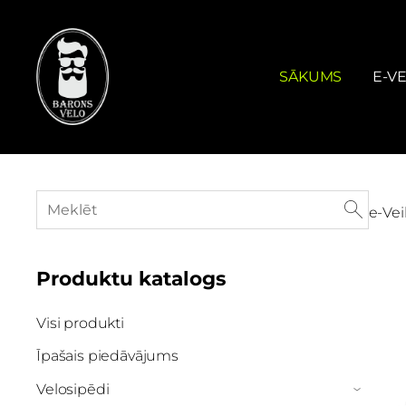
SĀKUMS
E-VE
e-Vei
Produktu katalogs
Visi produkti
Īpašais piedāvājums
Velosipēdi
›