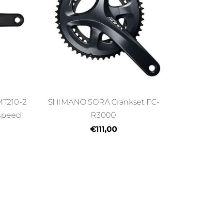
MT210-2
SHIMANO SORA Crankset FC-
speed
R3000
€111,00