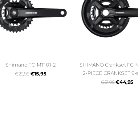
Shimano FC-MT101-2
SHIMANO Crankset FC-
2-PIECE CRANKSET 9-
€25,95
€15,95
€51,95
€44,95