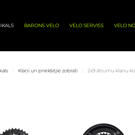
IKALS
BARONS VELO
VELO SERVISS
VELO N
kals
Klaņi un priekšējie zobrati
2x9 ātrumu klaņu k