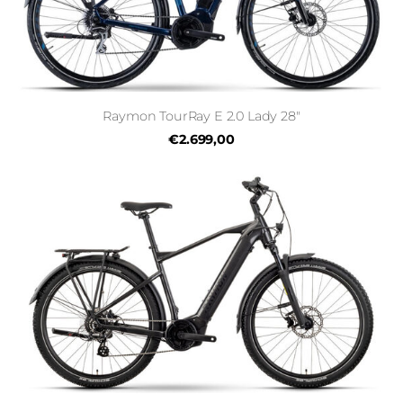
Raymon TourRay E 2.0 Lady 28"
€2.699,00