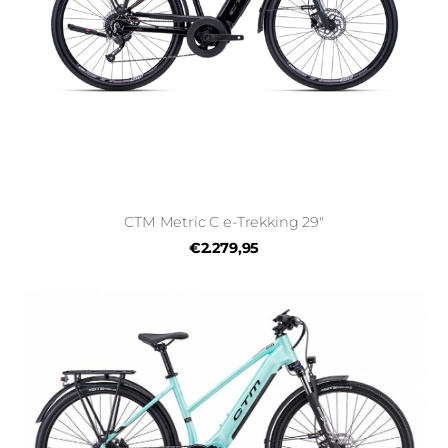
CTM Metric C e-Trekking 29"
€2.279,95