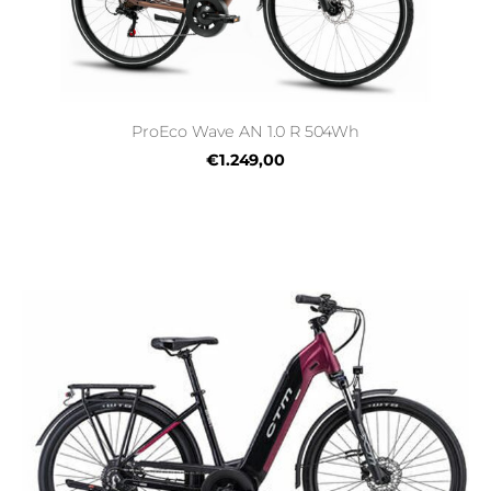
ProEco Wave AN 1.0 R 504Wh
€1.249,00