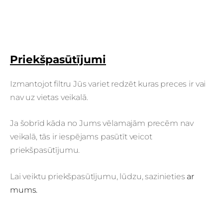
Priekšpasūtījumi
Izmantojot filtru Jūs variet redzēt kuras preces ir vai
nav uz vietas veikalā.
Ja šobrīd kāda no Jums vēlamajām precēm nav
veikalā, tās ir iespējams pasūtīt veicot
priekšpasūtījumu.
Lai veiktu priekšpasūtījumu, lūdzu, sazinieties
ar
mums.