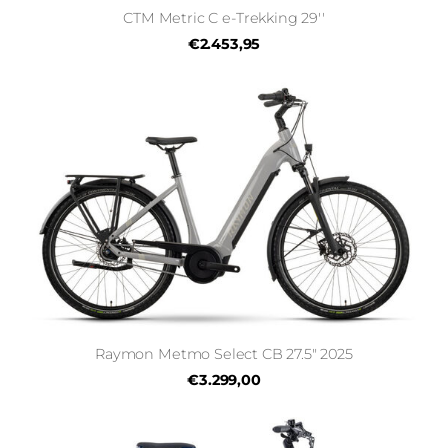
CTM Metric C e-Trekking 29''
€2.453,95
Raymon Metmo Select CB 27.5" 2025
€3.299,00