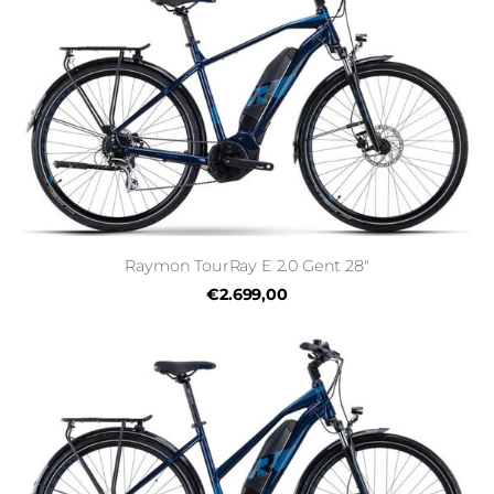
Raymon TourRay E 2.0 Gent 28"
€2.699,00