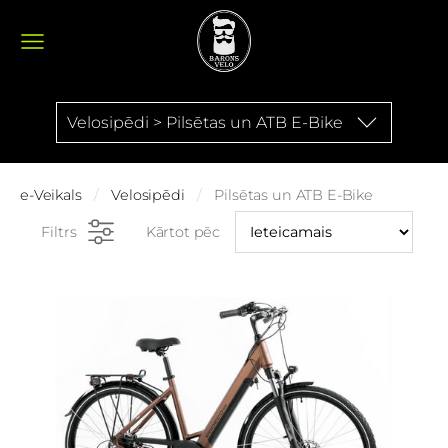
Velosipēdi > Pilsētas un ATB E-Bike
e-Veikals
Velosipēdi
Pilsētas un ATB E-Bike
Filtrs
Kārtot pēc