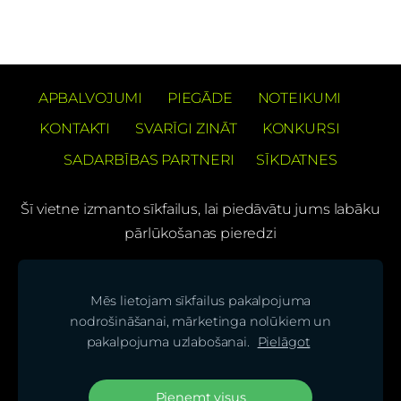
APBALVOJUMI
PIEGĀDE
NOTEIKUMI
KONTAKTI
SVARĪGI ZINĀT
KONKURSI
SADARBĪBAS PARTNERI
SĪKDATNES
Šī vietne izmanto sīkfailus, lai piedāvātu jums labāku
pārlūkošanas pieredzi
PREČUZĪMES PATENTS Barons Velo®
Mēs lietojam sīkfailus pakalpojuma
(C) SIA "BS bicycles"
nodrošināšanai, mārketinga nolūkiem un
pakalpojuma uzlabošanai.
Pielāgot
Seko mums mūsu sociālajos tīklos un uzzini
jaunumus pirmais!
Pieņemt visus