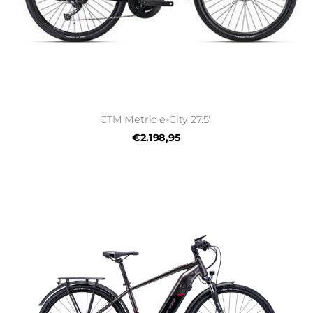
CTM Metric e-City 27.5''
€2.198,95