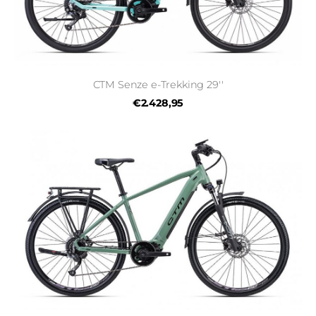
CTM Senze e-Trekking 29''
€2.428,95