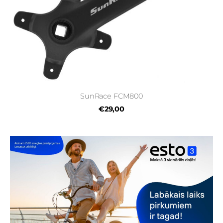
SunRace FCM800
€29,00