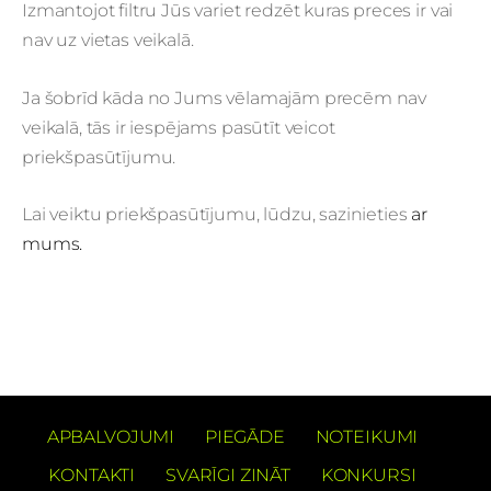
Izmantojot filtru Jūs variet redzēt kuras preces ir vai
nav uz vietas veikalā.
Ja šobrīd kāda no Jums vēlamajām precēm nav
veikalā, tās ir iespējams pasūtīt veicot
priekšpasūtījumu.
Lai veiktu priekšpasūtījumu, lūdzu, sazinieties
ar
mums.
APBALVOJUMI
PIEGĀDE
NOTEIKUMI
KONTAKTI
SVARĪGI ZINĀT
KONKURSI