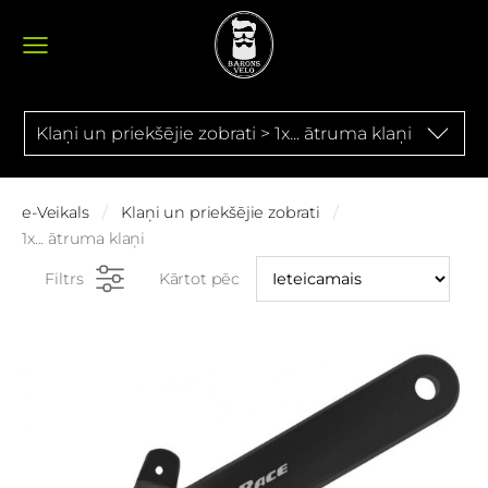
Klaņi un priekšējie zobrati > 1x... ātruma klaņi
e-Veikals
Klaņi un priekšējie zobrati
1x... ātruma klaņi
Filtrs
Kārtot pēc