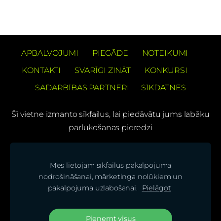
APBALVOJUMI
PIEGĀDE
NOTEIKUMI
KONTAKTI
SVARĪGI ZINĀT
KONKURSI
SADARBĪBAS PARTNERI
SĪKDATNES
Šī vietne izmanto sīkfailus, lai piedāvātu jums labāku
pārlūkošanas pieredzi
PREČUZĪMES PATENTS Barons Velo®
Mēs lietojam sīkfailus pakalpojuma
(C) SIA "BS bicycles"
nodrošināšanai, mārketinga nolūkiem un
pakalpojuma uzlabošanai.
Pielāgot
Seko mums mūsu sociālajos tīklos un uzzini
jaunumus pirmais!
Pieņemt visus