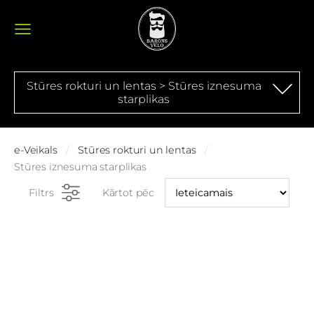
Stūres rokturi un lentas > Stūres iznesuma
starplikas
e-Veikals
Stūres rokturi un lentas
Stūres iznesuma starplikas
Filtrs
Kārtot pēc