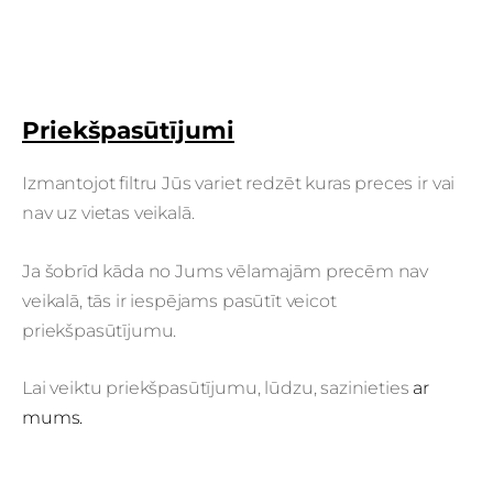
Priekšpasūtījumi
Izmantojot filtru Jūs variet redzēt kuras preces ir vai
nav uz vietas veikalā.
Ja šobrīd kāda no Jums vēlamajām precēm nav
veikalā, tās ir iespējams pasūtīt veicot
priekšpasūtījumu.
Lai veiktu priekšpasūtījumu, lūdzu, sazinieties
ar
mums.