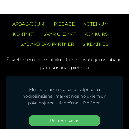
APBALVOJUMI
PIEGĀDE
NOTEIKUMI
KONTAKTI
SVARĪGI ZINĀT
KONKURSI
SADARBĪBAS PARTNERI
SĪKDATNES
Šī vietne izmanto sīkfailus, lai piedāvātu jums labāku
pārlūkošanas pieredzi
PREČUZĪMES PATENTS Barons Velo®
Mēs lietojam sīkfailus pakalpojuma
(C) SIA "BS bicycles"
nodrošināšanai, mārketinga nolūkiem un
pakalpojuma uzlabošanai.
Pielāgot
Seko mums mūsu sociālajos tīklos un uzzini
jaunumus pirmais!
Pieņemt visus