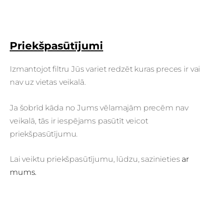
Priekšpasūtījumi
Izmantojot filtru Jūs variet redzēt kuras preces ir vai
nav uz vietas veikalā.
Ja šobrīd kāda no Jums vēlamajām precēm nav
veikalā, tās ir iespējams pasūtīt veicot
priekšpasūtījumu.
Lai veiktu priekšpasūtījumu, lūdzu, sazinieties
ar
mums.