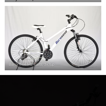
Baronese M2 balts, 3x7sp