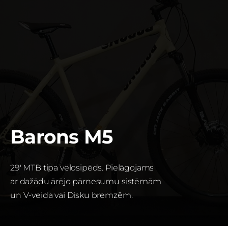
Barons M5
29' MTB tipa velosipēds. Pielāgojams
ar dažādu ārējo pārnesumu sistēmām
un V-veida va
i Disku bremzēm.