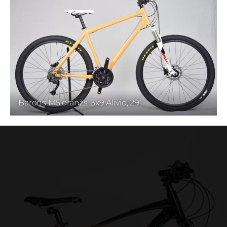
Barons M5 oranžs, 3x9 Alivio, 29'