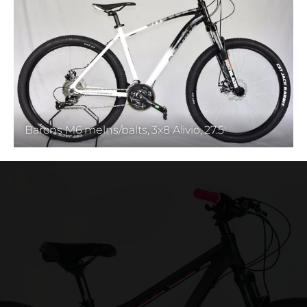
Barons M6 melns/balts, 3x8 Alivio, 27.5'