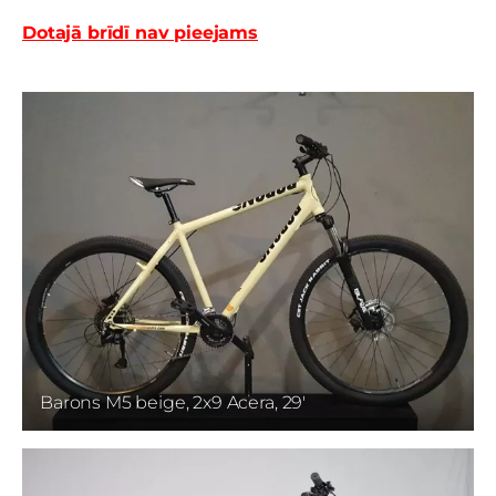
Dotajā brīdī nav pieejams
Barons M5 beige, 2x9 Acera, 29'