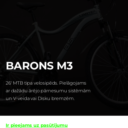
BARONS M3
26' MTB tipa velosipēds. Pielāgojams
ar dažādu ārējo pārnesumu sistēmām
un V-veida va
i Disku bremzēm.
Ir pieejams uz pasūtījumu