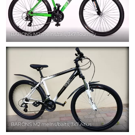
BARONS M2 melns/zaļš, 3x7 Tourney
BARONS M2 melns/balts, 3x7 Altus