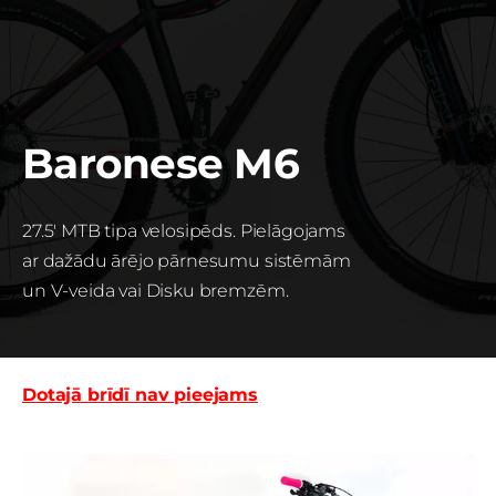
Baronese M6
27.5' MTB tipa velosipēds. Pielāgojams
ar dažādu ārējo pārnesumu sistēmām
un V-veida va
i Disku bremzēm.
Dotajā brīdī nav pieejams