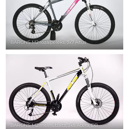
BARONS M2 rozā/pelēks, 3x7 Altus
BARONS M2 melns/balts, 3x8 Acera, DB