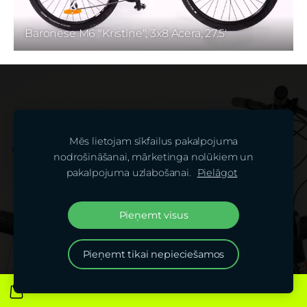
Baronese M6 "Kristīne", 3x8 Acera, 27.5'
Mēs lietojam sīkfailus pakalpojuma
nodrošināšanai, mārketinga nolūkiem un
pakalpojuma uzlabošanai.
Pielāgot
Pieņemt visus
Pieņemt tikai nepieciešamos