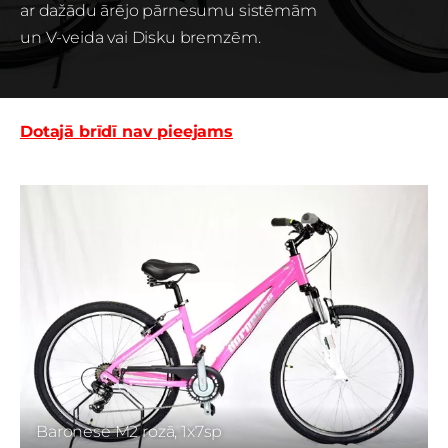
ar dažādu ārējo pārnesumu sistēmām
un V-veida vai Disku bremzēm.
Dotajā brīdī nav pieejams
Baronese M2 rozā, 1x7sp