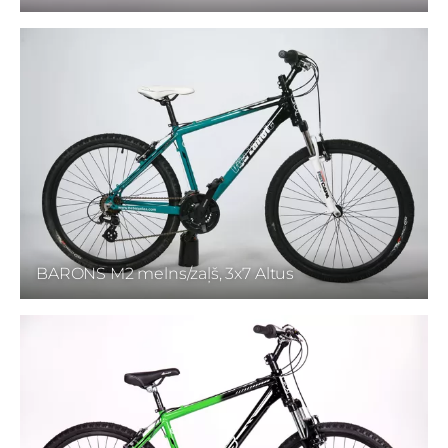
BARONS M2 melns/zaļš, 3x7 Altus