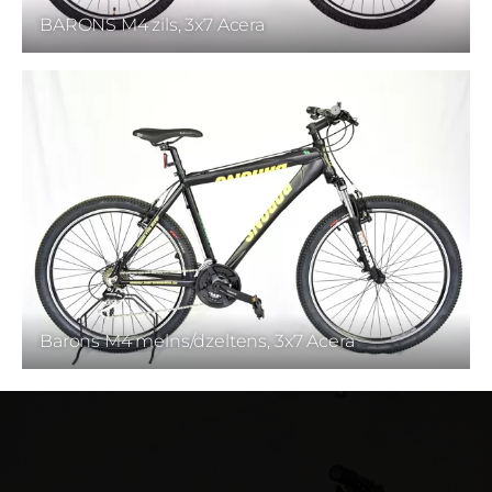
BARONS M4 zils, 3x7 Acera
Barons M4 melns/dzeltens, 3x7 Acera