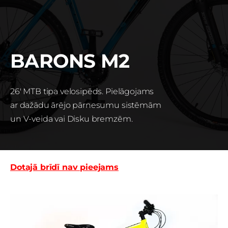
BARONS M2
26' MTB tipa velosipēds. Pielāgojams
ar dažādu ārējo pārnesumu sistēmām
un V-veida vai Disku bremzēm.
Dotajā brīdī nav pieejams