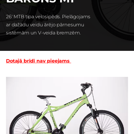
26' MTB tipa velosipēds. Pielāgojams
ar dažādu veidu ārējo pārnesumu
sistēmām un V-veida bremzēm.
Dotajā brīdī nav pieejams