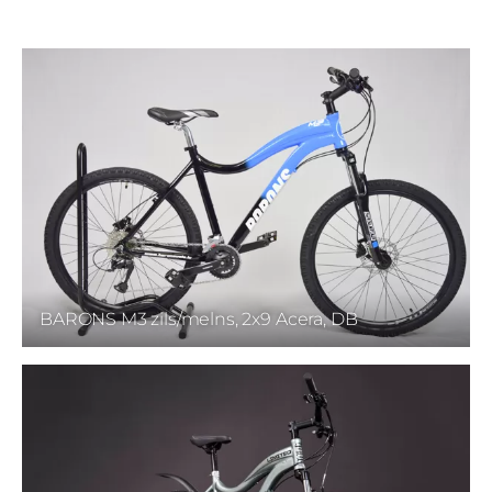
BARONS M3 zils/melns, 2x9 Acera, DB