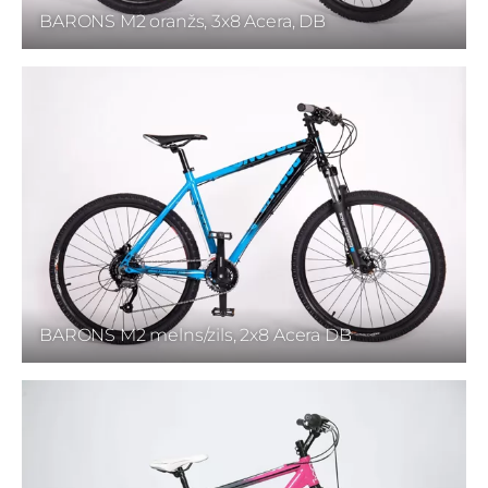
BARONS M2 oranžs, 3x8 Acera, DB
BARONS M2 melns/zils, 2x8 Acera DB