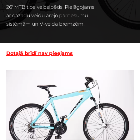
26' MTB tipa velosipēds. Pielāgojams
ar dažādu veidu ārējo pārnesumu
sistēmām un V-veida bremzēm.
Dotajā brīdī nav pieejams