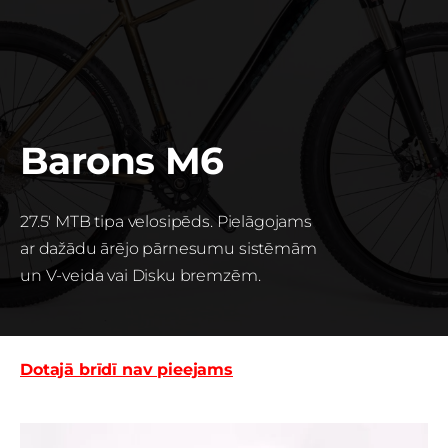
Barons M6
27.5' MTB tipa velosipēds. Pielāgojams
ar dažādu ārējo pārnesumu sistēmām
un V-veida va
i Disku bremzēm.
Dotajā brīdī nav pieejams