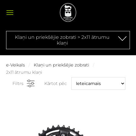
Klaņi un priekšējie zobrati > 2x11 ātrumu
klaņi
e-Veikals
Klaņi un priekšējie zobrati
2x11 ātrumu klaņi
Filtrs
Kārtot pēc