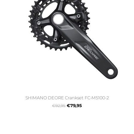
SHIMANO DEORE Crankset FC-M5100-2
€79,95
€92,95