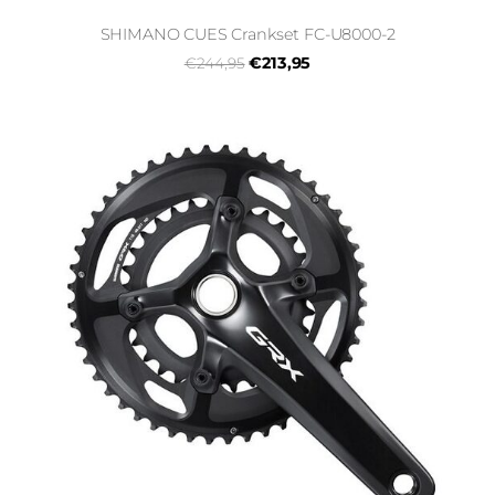
SHIMANO CUES Crankset FC-U8000-2
€213,95
€244,95