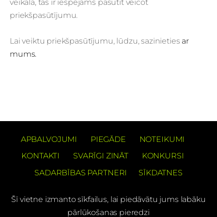
veikalā, tās ir iespējams pasūtīt veicot
priekšpasūtījumu.
Lai veiktu priekšpasūtījumu, lūdzu, sazinieties
ar
mums.
APBALVOJUMI
PIEGĀDE
NOTEIKUMI
KONTAKTI
SVARĪGI ZINĀT
KONKURSI
SADARBĪBAS PARTNERI
SĪKDATNES
Šī vietne izmanto sīkfailus, lai piedāvātu jums labāku
pārlūkošanas pieredzi