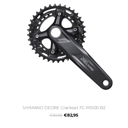
SHIMANO DEORE Crankset FC-M5100-B2
€82,95
€92,95