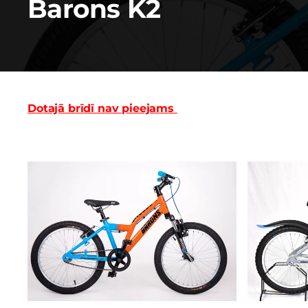
Barons K2
Dotajā brīdī nav pieejams