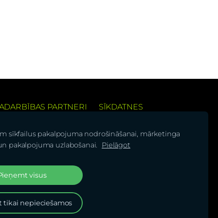
ADARBĪBAS PARTNERI
SĪKDATNES
 pieredzi
am sīkfailus pakalpojuma nodrošināšanai, mārketinga
un pakalpojuma uzlabošanai.
Pielāgot
Pieņemt visus
is!
 tikai nepieciešamos