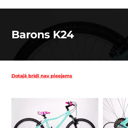
Barons K24
Dotajā brīdī nav pieejams