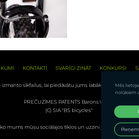
IKUMI
KONTAKTI
SVARĪGI ZINĀT
KONKURSI
S
e izmanto sīkfailus, lai piedāvātu jums labāku pārlūkošanas
Mēs lietoj
nolūkiem 
PREČUZĪMES PATENTS Barons Velo®
(C) SIA "BS bicycles"
ko mums mūsu sociālajos tīklos un uzzini jaunumus pirma
Pieņemt