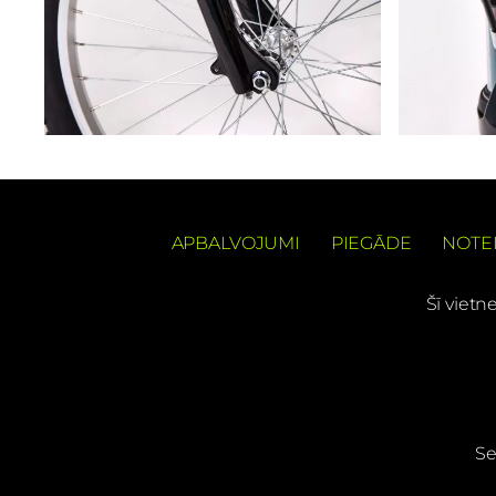
APBALVOJUMI
PIEGĀDE
NOTE
Šī vietn
Se