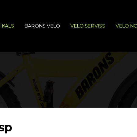
IKALS
BARONS VELO
VELO SERVISS
VELO N
 sp