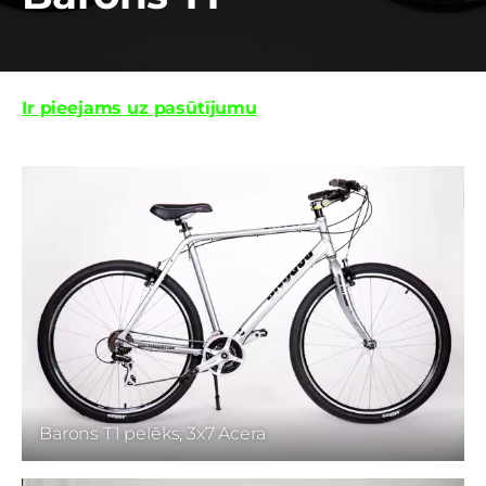
Ir pieejams uz pasūtījumu
Barons T1 pelēks, 3x7 Acera