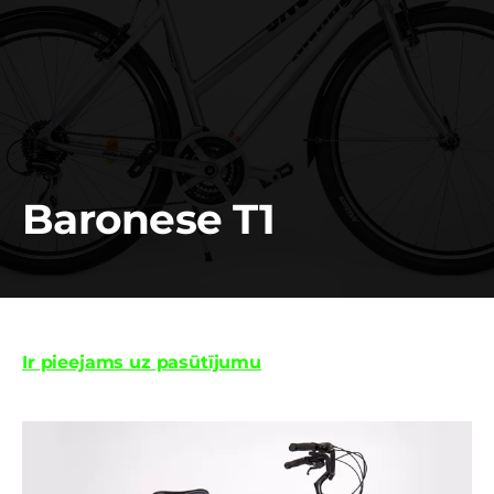
Baronese T1
Ir pieejams uz pasūtījumu