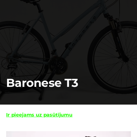
Baronese T3
Ir pieejams uz pasūtījumu