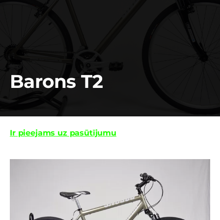
Barons T2
Ir pieejams uz pasūtījumu