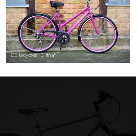
BS bicycles "Diāna"