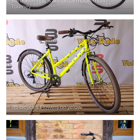
Baronese T1 zaļš ar oranžām puķēm, 3x7
Tourney
BS bicycles Flowers on yelow