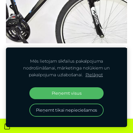
Mēs lietojam sīkfailus pakalpojuma
nodrošināšanai, mārketinga nolūkiem un
pakalpojuma uzlabošanai.
Pielāgot
Pieņemt visus
Pieņemt tikai nepieciešamos