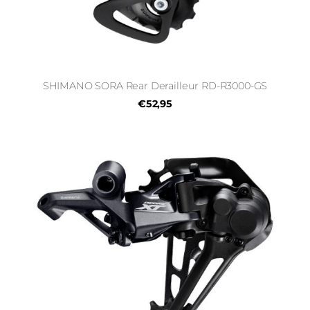
SHIMANO SORA Rear Derailleur RD-R3000-GS
€52,95