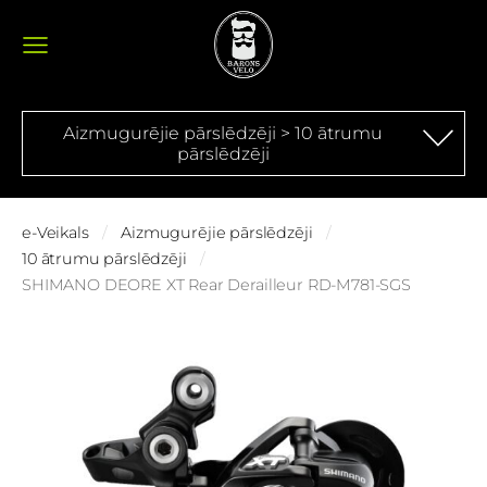
Aizmugurējie pārslēdzēji > 10 ātrumu
pārslēdzēji
e-Veikals
Aizmugurējie pārslēdzēji
10 ātrumu pārslēdzēji
SHIMANO DEORE XT Rear Derailleur RD-M781-SGS