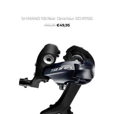
SHIMANO 105 Rear Derailleur RD-R7100
€49,95
€65,95