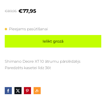
€77,95
€89,95
Pieejams pasūtīšanai
Ielikt grozā
Shimano Deore XT 10 ātrumu pārslēdzējs
Paredzēts kasetei līdz 36t