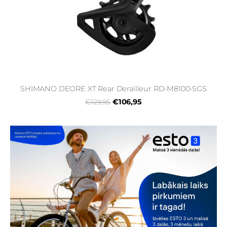
SHIMANO DEORE XT Rear Derailleur RD-M8100-SGS
€106,95
€129,95