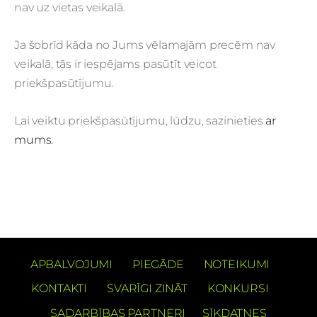
nav uz vietas veikalā.
Ja šobrīd kāda no Jums vēlamajām precēm nav
veikalā, tās ir iespējams pasūtīt veicot
priekšpasūtījumu.
Lai veiktu priekšpasūtījumu, lūdzu, sazinieties
ar
mums.
APBALVOJUMI
PIEGĀDE
NOTEIKUMI
KONTAKTI
SVARĪGI ZINĀT
KONKURSI
SADARBĪBAS PARTNERI
SĪKDATNES