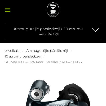
Aizmugurējie pārslēdzēji > 10 ātrumu
pārslēdzēji
e-Veikals
Aizmugurējie pārslēdzēji
10 ātrumu pārslēdzēji
SHIMANO TIAGRA Rear Derailleur RD-4700-GS