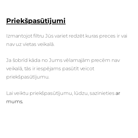
Priekšpasūtījumi
Izmantojot filtru Jūs variet redzēt kuras preces ir vai
nav uz vietas veikalā.
Ja šobrīd kāda no Jums vēlamajām precēm nav
veikalā, tās ir iespējams pasūtīt veicot
priekšpasūtījumu.
Lai veiktu priekšpasūtījumu, lūdzu, sazinieties
ar
mums.