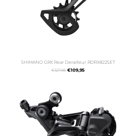
SHIMANO GRX Rear Derailleur RDRX822SET
€109,95
€127,95