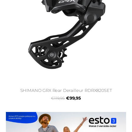
SHIMANO GRX Rear Derailleur RDRX820SET
€99,95
€119,95