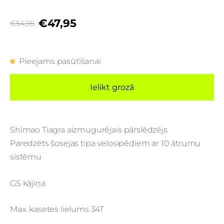
€47,95
€54,95
Pieejams pasūtīšanai
Ielikt grozā
Shimao Tiagra aizmugurējais pārslēdzējs
Paredzēts šosejas tipa velosipēdiem ar 10 ātrumu
sistēmu
GS kājiņa
Max. kasetes lielums 34T