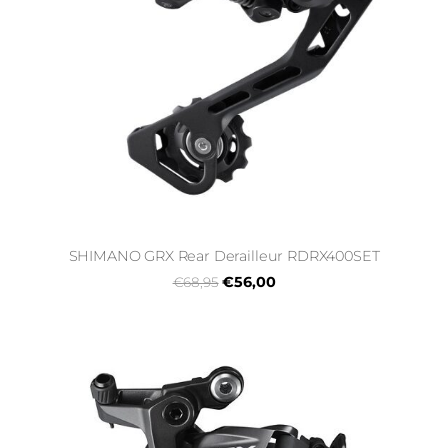
SHIMANO GRX Rear Derailleur RDRX400SET
€56,00
€68,95