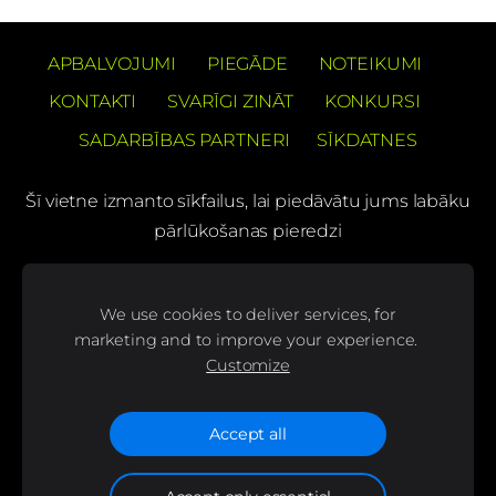
APBALVOJUMI
PIEGĀDE
NOTEIKUMI
KONTAKTI
SVARĪGI ZINĀT
KONKURSI
SADARBĪBAS PARTNERI
SĪKDATNES
Šī vietne izmanto sīkfailus, lai piedāvātu jums labāku
pārlūkošanas pieredzi
PREČUZĪMES PATENTS Barons Velo®
We use cookies to deliver services, for
(C) SIA "BS bicycles"
marketing and to improve your experience.
Customize
Seko mums mūsu sociālajos tīklos un uzzini
jaunumus pirmais!
Accept all