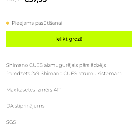
Pieejams pasūtīšanai
Ielikt grozā
Shimano CUES aizmugurējais pārslēdzējs
Paredzēts 2x9 Shimano CUES ātrumu sistēmām
Max kasetes izmērs 41T
DA stiprinājums
SGS