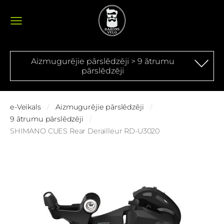
Aizmugurējie pārslēdzēji > 9 ātrumu
pārslēdzēji
e-Veikals
Aizmugurējie pārslēdzēji
9 ātrumu pārslēdzēji
SHIMANO CUES Rear Derailleur RD-U3020