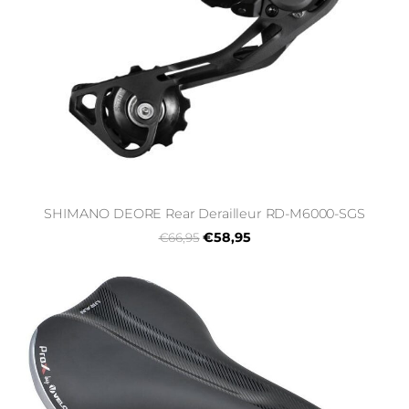
SHIMANO DEORE Rear Derailleur RD-M6000-SGS
€58,95
€66,95