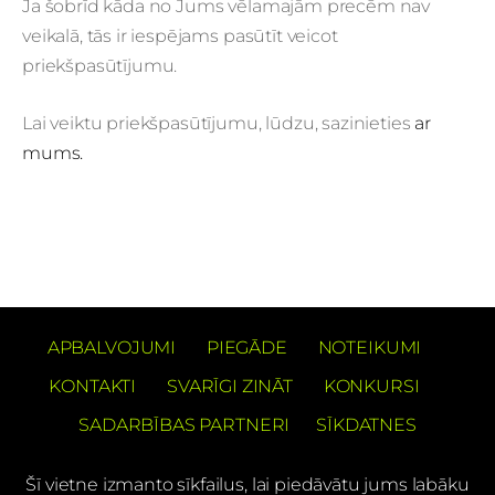
Ja šobrīd kāda no Jums vēlamajām precēm nav
veikalā, tās ir iespējams pasūtīt veicot
priekšpasūtījumu.
Lai veiktu priekšpasūtījumu, lūdzu, sazinieties
ar
mums.
APBALVOJUMI
PIEGĀDE
NOTEIKUMI
KONTAKTI
SVARĪGI ZINĀT
KONKURSI
SADARBĪBAS PARTNERI
SĪKDATNES
Šī vietne izmanto sīkfailus, lai piedāvātu jums labāku