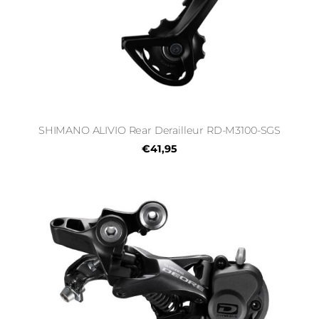
SHIMANO ALIVIO Rear Derailleur RD-M3100-SGS
€41,95