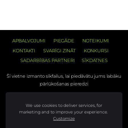
APBALVOJUMI
PIEGĀDE
NOTEIKUMI
KONTAKTI
SVARĪGI ZINĀT
KONKURSI
SADARBĪBAS PARTNERI
SĪKDATNES
Šī vietne izmanto sīkfailus, lai piedāvātu jums labāku
pārlūkošanas pieredzi
PREČUZĪMES PATENTS Barons Velo®
We use cookies to deliver services, for
(C) SIA "BS bicycles"
marketing and to improve your experience.
Customize
Seko mums mūsu sociālajos tīklos un uzzini