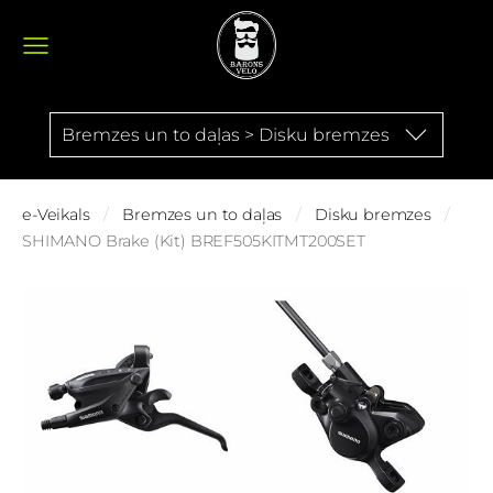
Bremzes un to daļas > Disku bremzes
e-Veikals
Bremzes un to daļas
Disku bremzes
SHIMANO Brake (Kit) BREF505KITMT200SET