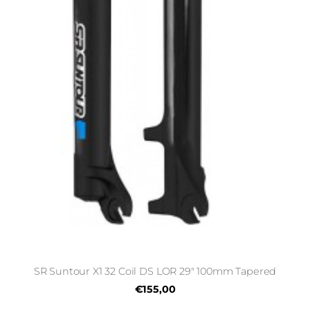
SR Suntour X1 32 Coil DS LOR 29" 100mm Tapered
€155,00