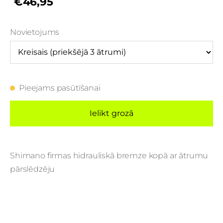
€46,95
Novietojums
Pieejams pasūtīšanai
Ielikt grozā
Shimano firmas hidrauliskā bremze kopā ar ātrumu
pārslēdzēju