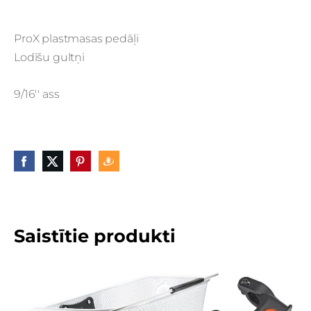
ProX plastmasas pedāļi
Lodīšu gultņi
9/16'' ass
Saistītie produkti