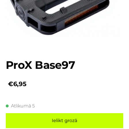
ProX Base97
€6,95
Atlikumā 5
Ielikt grozā