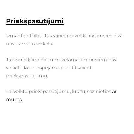
Priekšpasūtījumi
Izmantojot filtru Jūs variet redzēt kuras preces ir vai
nav uz vietas veikalā.
Ja šobrīd kāda no Jums vēlamajām precēm nav
veikalā, tās ir iespējams pasūtīt veicot
priekšpasūtījumu.
Lai veiktu priekšpasūtījumu, lūdzu, sazinieties
ar
mums.