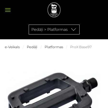
Pedāļi > Platformas
e-Veikals
Pedāļi
Platformas
ProX Base97