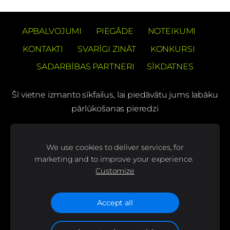
APBALVOJUMI
PIEGĀDE
NOTEIKUMI
KONTAKTI
SVARĪGI ZINĀT
KONKURSI
SADARBĪBAS PARTNERI
SĪKDATNES
Šī vietne izmanto sīkfailus, lai piedāvātu jums labāku
pārlūkošanas pieredzi
PREČUZĪMES PATENTS Barons Velo®
We use cookies to deliver services, for
(C) SIA "BS bicycles"
marketing and to improve your experience.
Customize
Seko mums mūsu sociālajos tīklos un uzzini
jaunumus pirmais!
Accept all