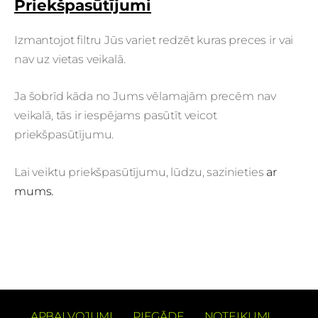
Priekšpasūtījumi
Izmantojot filtru Jūs variet redzēt kuras preces ir vai
nav uz vietas veikalā.
Ja šobrīd kāda no Jums vēlamajām precēm nav
veikalā, tās ir iespējams pasūtīt veicot
priekšpasūtījumu.
Lai veiktu priekšpasūtījumu, lūdzu, sazinieties
ar
mums.
APBALVOJUMI
PIEGĀDE
NOTEIKUMI