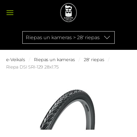
Riepas un kameras > 28' riepas
e-Veikals
Riepas un kameras
28' riepas
Riepa DSI SRI-129 28x1.75