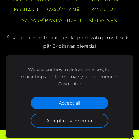
KONTAKTI
SVARĪGI ZINĀT
KONKURSI
SADARBĪBAS PARTNERI
SĪKDATNES
Šī vietne izmanto sīkfailus, lai piedāvātu jums labāku
pārlūkošanas pieredzi
PREČUZĪMES PATENTS Barons Velo®
We use cookies to deliver services, for
(C) SIA "BS bicycles"
marketing and to improve your experience.
Customize
Seko mums mūsu sociālajos tīklos un uzzini
jaunumus pirmais!
Accept all
Accept only essential