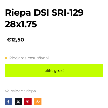
Riepa DSI SRI-129
28x1.75
€12,50
Pieejams pasūtīšanai
Ielikt grozā
Velosipēda riepa