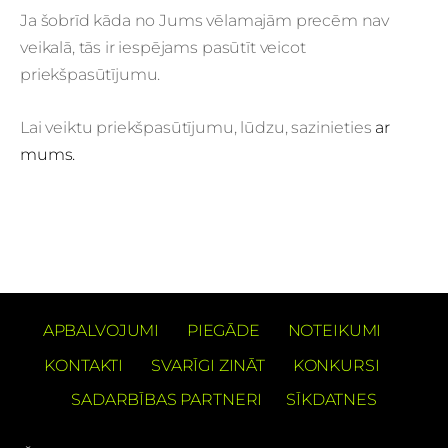
Ja šobrīd kāda no Jums vēlamajām precēm nav
veikalā, tās ir iespējams pasūtīt veicot
priekšpasūtījumu.
Lai veiktu priekšpasūtījumu, lūdzu, sazinieties
ar
mums.
APBALVOJUMI
PIEGĀDE
NOTEIKUMI
KONTAKTI
SVARĪGI ZINĀT
KONKURSI
SADARBĪBAS PARTNERI
SĪKDATNES