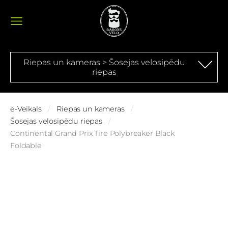
Riepas un kameras > Šosejas velosipēdu
riepas
e-Veikals
Riepas un kameras
Šosejas velosipēdu riepas
Continental Grand Prix Tire Polybreaker Black
Foldable