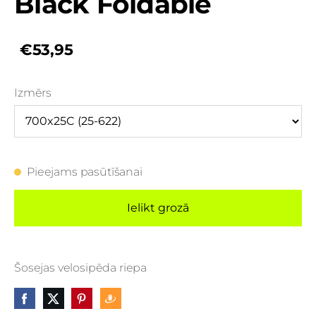
Black Foldable
€53,95
Izmērs
Pieejams pasūtīšanai
Ielikt grozā
Šosejas velosipēda riepa