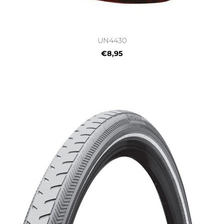
UN4430
€8,95