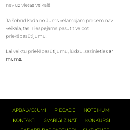
nav uz vietas veikalā.
Ja šobrīd kāda no Jums vēlamajām precēm nav
veikalā, tās ir iespējams pasūtīt veicot
priekšpasūtījumu.
Lai veiktu priekšpasūtījumu, lūdzu, sazinieties
ar
mums.
APBALVOJUMI
PIEGĀDE
NOTEIKUMI
KONTAKTI
SVARĪGI ZINĀT
KONKURSI