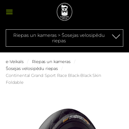
Riepas un kameras > Šosejas velosipēdu
riepas
e-Veikals
Riepas un kameras
Šosejas velosipēdu riepas
Continental Grand Sport Race Black-Black Skin
Foldable