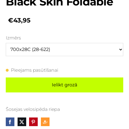
Black Skin Foldable
€43,95
Izmērs
Pieejams pasūtīšanai
Ielikt grozā
Šosejas velosipēda riepa