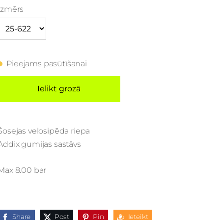
Izmērs
Pieejams pasūtīšanai
Ielikt grozā
Šosejas velosipēda riepa
Addix gumijas sastāvs
Max 8.00 bar
Share
Post
Pin
Ieteikt