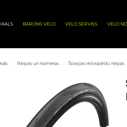
IKALS
BARONS VELO
VELO SERVISS
VELO N
kals
Riepas un kameras
Šosejas velosipēdu riepas