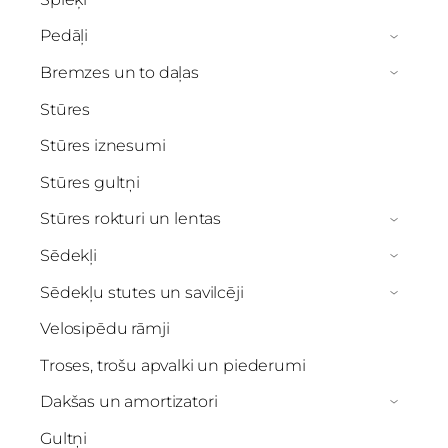
Pedāļi
›
Bremzes un to daļas
›
Stūres
Stūres iznesumi
Stūres gultņi
Stūres rokturi un lentas
›
Sēdekļi
›
Sēdekļu stutes un savilcēji
›
Velosipēdu rāmji
Troses, trošu apvalki un piederumi
Dakšas un amortizatori
›
Gultņi