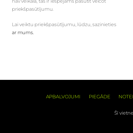
nav veikalā, tās ir iespējams pasūtīt veicot
priekšpasūtījumu.
Lai veiktu priekšpasūtījumu, lūdzu, sazinieties
ar mums.
APBALVOJUMI
PIEGĀDE
NOTE
Šī vietn