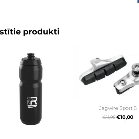
stītie produkti
Jagwire Sport S
€11,95
€10,00