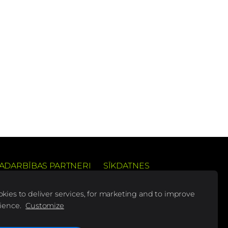
ADARBĪBAS PARTNERI
SĪKDATNES
 pieredzi
kies to deliver services, for marketing and to improve
ience.
Customize