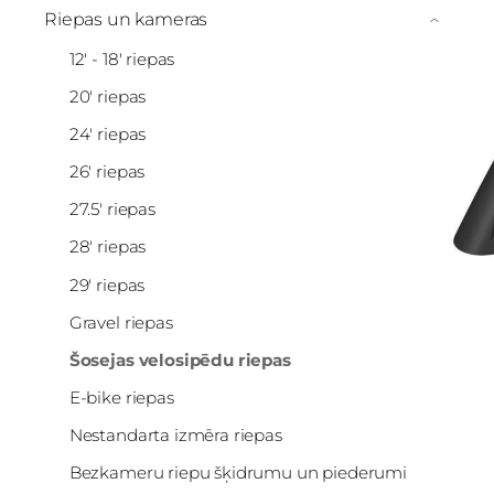
Riepas un kameras
›
12' - 18' riepas
20' riepas
24' riepas
26' riepas
27.5' riepas
28' riepas
29' riepas
Gravel riepas
Šosejas velosipēdu riepas
E-bike riepas
Nestandarta izmēra riepas
Bezkameru riepu šķidrumu un piederumi