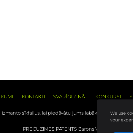
IKUMI
KONTAKTI
SVARĪGI ZINĀT
KONKURSI
S
e izmanto sīkfailus, lai piedāvātu jums labāku pārlūkošanas
We use coo
your exper
PREČUZĪMES PATENTS Barons Velo®