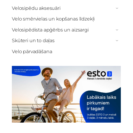
Velosipēdu aksesuāri
›
Velo smērvielas un kopšanas līdzekļi
Velosipēdista apģērbs un aizsargi
›
Skūteri un to daļas
›
Velo pārvadāšana