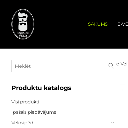
SĀKUMS
E-VE
e-Vei
Produktu katalogs
Visi produkti
Īpašais piedāvājums
Velosipēdi
›