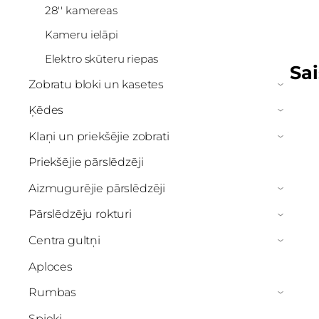
28'' kamereas
Kameru ielāpi
Elektro skūteru riepas
Sai
Zobratu bloki un kasetes
›
Ķēdes
›
Klaņi un priekšējie zobrati
›
Priekšējie pārslēdzēji
Aizmugurējie pārslēdzēji
›
Pārslēdzēju rokturi
›
Centra gultņi
›
Aploces
Rumbas
›
Spieķi