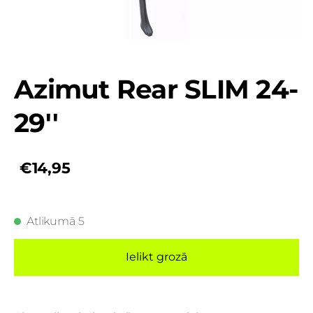
Azimut Rear SLIM 24-
29''
€14,95
Atlikumā 5
Ielikt grozā