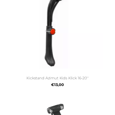
Kickstand Azimut Kids Klick 16-20''
€13,00