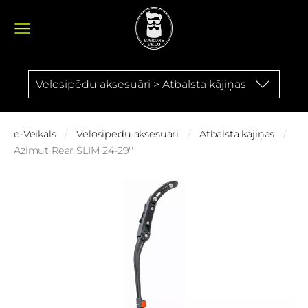
Velosipēdu aksesuāri > Atbalsta kājiņas
e-Veikals
Velosipēdu aksesuāri
Atbalsta kājiņas
Azimut Rear SLIM 24-29''