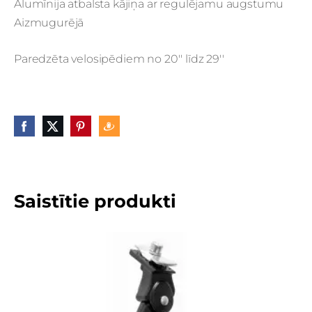
Alumīnija atbalsta kājiņa ar regulējamu augstumu
Aizmugurējā
Paredzēta velosipēdiem no 20'' līdz 29''
Saistītie produkti