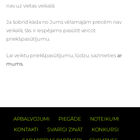
nav uz vietas veikalā.
Ja šobrīd kāda no Jums vēlamajām precēm nav
veikalā, tās ir iespējams pasūtīt veicot
priekšpasūtījumu.
Lai veiktu priekšpasūtījumu, lūdzu, sazinieties
ar
mums.
APBALVOJUMI
PIEGĀDE
NOTEIKUMI
KONTAKTI
SVARĪGI ZINĀT
KONKURSI