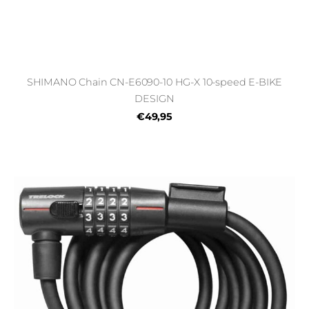
SHIMANO Chain CN-E6090-10 HG-X 10-speed E-BIKE
DESIGN
€49,95