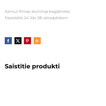
Azimut firmas alumīnija bagāžnieks
Paredzēts 24' līdz 28' velosipēdiem
Saistītie produkti