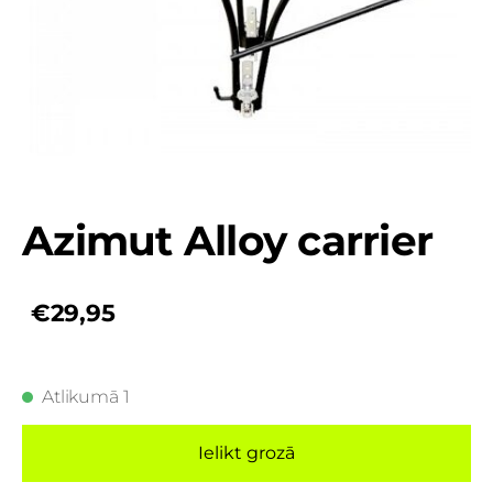
Azimut Alloy carrier
€29,95
Atlikumā 1
Ielikt grozā