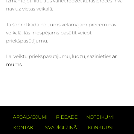
Izmantojot filtru Jūs variet redzēt kuras preces ir vai
nav uz vietas veikalā.
Ja šobrīd kāda no Jums vēlamajām precēm nav
veikalā, tās ir iespējams pasūtīt veicot
priekšpasūtījumu.
Lai veiktu priekšpasūtījumu, lūdzu, sazinieties
ar
mums.
APBALVOJUMI
PIEGĀDE
NOTEIKUMI
KONTAKTI
SVARĪGI ZINĀT
KONKURSI