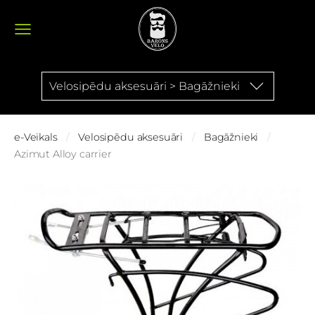
Velosipēdu aksesuāri > Bagāžnieki
e-Veikals
Velosipēdu aksesuāri
Bagāžnieki
Azimut Alloy carrier