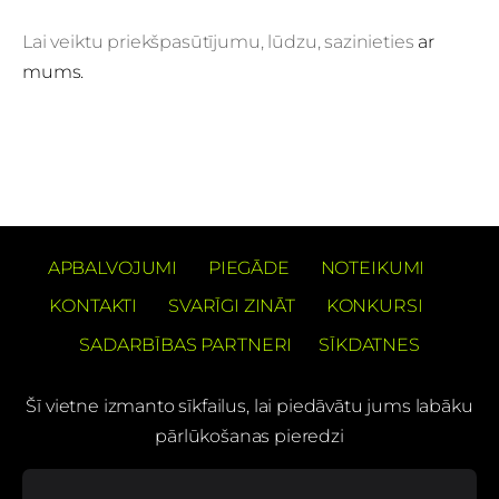
Lai veiktu priekšpasūtījumu, lūdzu, sazinieties
ar
mums.
APBALVOJUMI
PIEGĀDE
NOTEIKUMI
KONTAKTI
SVARĪGI ZINĀT
KONKURSI
SADARBĪBAS PARTNERI
SĪKDATNES
Šī vietne izmanto sīkfailus, lai piedāvātu jums labāku
pārlūkošanas pieredzi
PREČUZĪMES PATENTS Barons Velo®