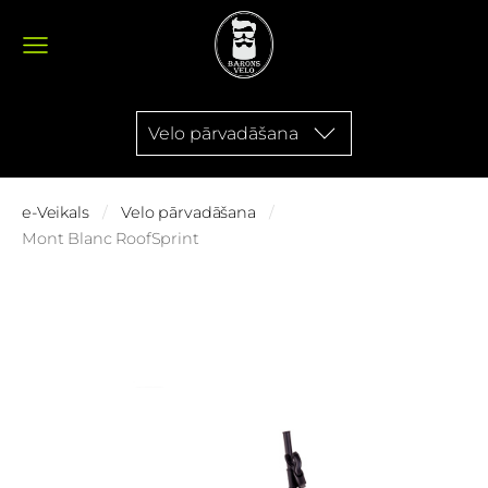
Velo pārvadāšana
e-Veikals
Velo pārvadāšana
Mont Blanc RoofSprint