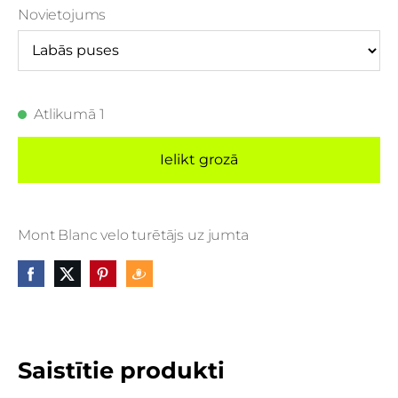
Novietojums
Atlikumā 1
Ielikt grozā
Mont Blanc velo turētājs uz jumta
Saistītie produkti