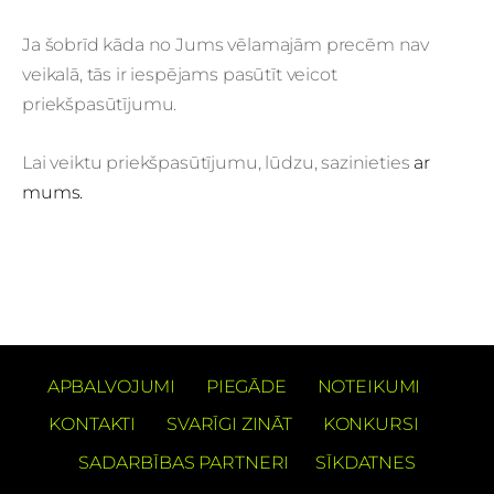
Ja šobrīd kāda no Jums vēlamajām precēm nav
veikalā, tās ir iespējams pasūtīt veicot
priekšpasūtījumu.
Lai veiktu priekšpasūtījumu, lūdzu, sazinieties
ar
mums.
APBALVOJUMI
PIEGĀDE
NOTEIKUMI
KONTAKTI
SVARĪGI ZINĀT
KONKURSI
SADARBĪBAS PARTNERI
SĪKDATNES