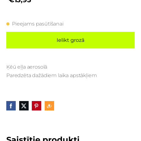
Pieejams pasūtīšanai
Ielikt grozā
Ķēū eļļa aerosolā
Paredzēta dažādiem laika apstākļiem
Saistītie produkti