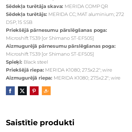
Sēdekļa turētāja skava:
MERIDA COMP QR
Sēdekļa turētājs:
MERIDA CC; MAT aluminium; 27.2
DSP; 15 SSB
Priekšējā pārnesumu pārslēgšanas poga:
Microshift TS39 [or Shimano ST-EF505]
Aizmugurējā pārnesumu pārslēgšanas poga:
Microshift TS39 [or Shimano ST-EF505]
Spieķi:
Black steel
Priekšējā riepa:
MERIDA K1080; 27.5x2.2"; wire
Aizmugurējā riepa:
MERIDA K1080; 27.5x2.2"; wire
Saistītie produkti