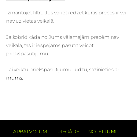
Izmantojot filtru Jūs variet redzēt kuras preces ir vai
nav uz vietas veikalā.
Ja šobrīd kāda no Jums vēlamajām precēm nav
veikalā, tās ir iespējams pasūtīt veicot
priekšpasūtījumu.
Lai veiktu priekšpasūtījumu, lūdzu, sazinieties
ar
mums.
APBALVOJUMI
PIEGĀDE
NOTEIKUMI