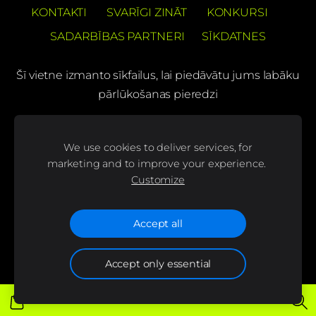
KONTAKTI
SVARĪGI ZINĀT
KONKURSI
SADARBĪBAS PARTNERI
SĪKDATNES
Šī vietne izmanto sīkfailus, lai piedāvātu jums labāku
pārlūkošanas pieredzi
PREČUZĪMES PATENTS Barons Velo®
We use cookies to deliver services, for
(C) SIA "BS bicycles"
marketing and to improve your experience.
Customize
Seko mums mūsu sociālajos tīklos un uzzini
jaunumus pirmais!
Accept all
Accept only essential