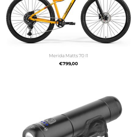
Merida Matts 70 I1
€799,00