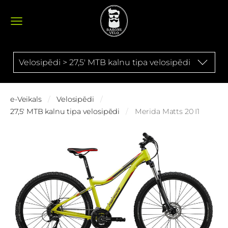
Velosipēdi > 27,5' MTB kalnu tipa velosipēdi
e-Veikals
Velosipēdi
27,5' MTB kalnu tipa velosipēdi
Merida Matts 20 I1