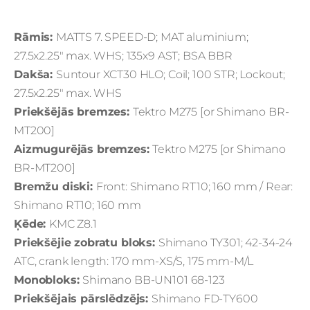
Rāmis:
MATTS 7. SPEED-D; MAT aluminium;
27.5x2.25" max. WHS; 135x9 AST; BSA BBR
Dakša:
Suntour XCT30 HLO; Coil; 100 STR; Lockout;
27.5x2.25" max. WHS
Priekšējās bremzes:
Tektro M275 [or Shimano BR-
MT200]
Aizmugurējās bremzes:
Tektro M275 [or Shimano
BR-MT200]
Bremžu diski:
Front: Shimano RT10; 160 mm / Rear:
Shimano RT10; 160 mm
Ķēde:
KMC Z8.1
Priekšējie zobratu bloks:
Shimano TY301; 42-34-24
ATC, crank length: 170 mm-XS/S, 175 mm-M/L
Monobloks:
Shimano BB-UN101 68-123
Priekšējais pārslēdzējs:
Shimano FD-TY600