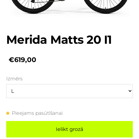
Merida Matts 20 I1
€619,00
Izmērs
Pieejams pasūtīšanai
Ielikt grozā