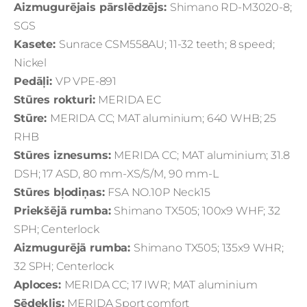
Aizmugurējais pārslēdzējs:
Shimano RD-M3020-8;
SGS
Kasete:
Sunrace CSM558AU; 11-32 teeth; 8 speed;
Nickel
Pedāļi:
VP VPE-891
Stūres rokturi:
MERIDA EC
Stūre:
MERIDA CC; MAT aluminium; 640 WHB; 25
RHB
Stūres iznesums:
MERIDA CC; MAT aluminium; 31.8
DSH; 17 ASD, 80 mm-XS/S/M, 90 mm-L
Stūres bļodiņas:
FSA NO.10P Neck15
Priekšējā rumba:
Shimano TX505; 100x9 WHF; 32
SPH; Centerlock
Aizmugurējā rumba:
Shimano TX505; 135x9 WHR;
32 SPH; Centerlock
Aploces:
MERIDA CC; 17 IWR; MAT aluminium
Sēdeklis:
MERIDA Sport comfort