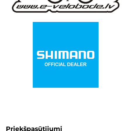
Priekšpasūtījumi