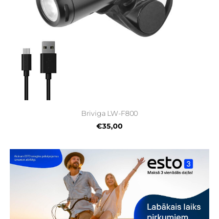
Briviga LW-F800
€35,00