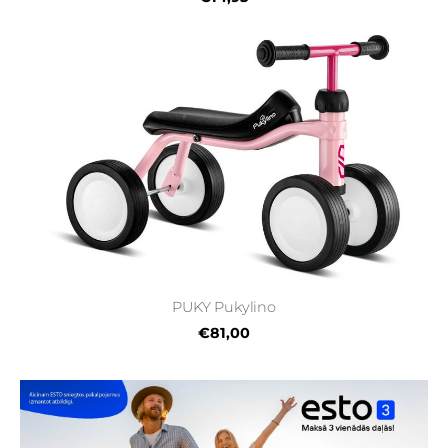
PUKY Pukylino
€81,00