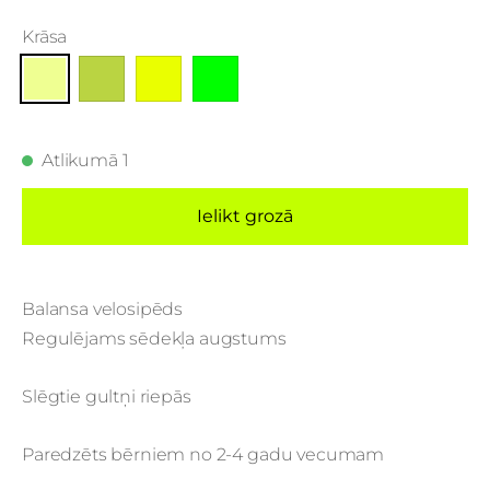
Krāsa
Atlikumā 1
Ielikt grozā
Balansa velosipēds
Regulējams sēdekļa augstums
Slēgtie gultņi riepās
Paredzēts bērniem no 2-4 gadu vecumam