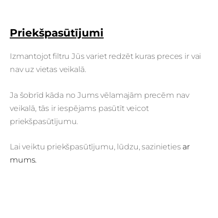
Priekšpasūtījumi
Izmantojot filtru Jūs variet redzēt kuras preces ir vai
nav uz vietas veikalā.
Ja šobrīd kāda no Jums vēlamajām precēm nav
veikalā, tās ir iespējams pasūtīt veicot
priekšpasūtījumu.
Lai veiktu priekšpasūtījumu, lūdzu, sazinieties
ar
mums.