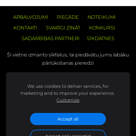
APBALVOJUMI
PIEGĀDE
NOTEIKUMI
KONTAKTI
SVARĪGI ZINĀT
KONKURSI
SADARBĪBAS PARTNERI
SĪKDATNES
Šī vietne izmanto sīkfailus, lai piedāvātu jums labāku
pārlūkošanas pieredzi
PREČUZĪMES PATENTS Barons Velo®
We use cookies to deliver services, for
(C) SIA "BS bicycles"
marketing and to improve your experience.
Customize
Seko mums mūsu sociālajos tīklos un uzzini
jaunumus pirmais!
Accept all