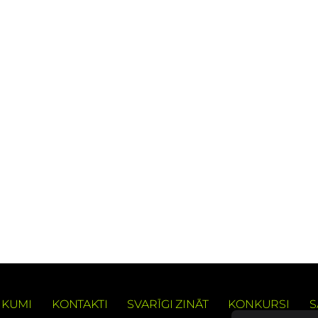
IKUMI
KONTAKTI
SVARĪGI ZINĀT
KONKURSI
S