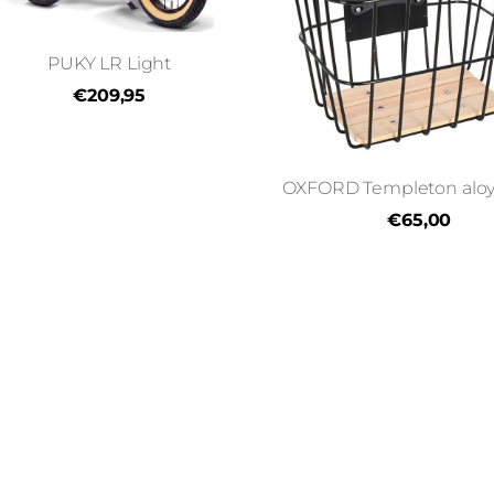
PUKY LR Light
€209,95
OXFORD Templeton aloy
€65,00