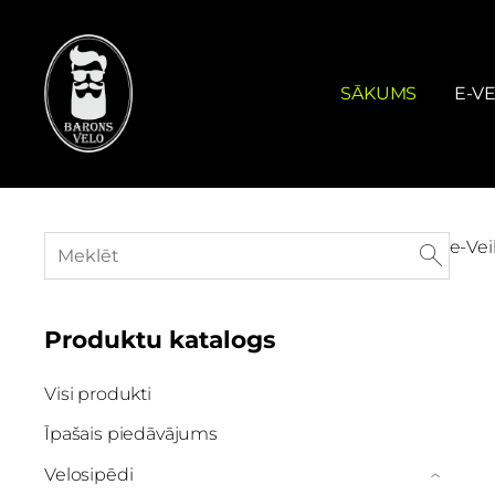
SĀKUMS
E-VE
e-Vei
Produktu katalogs
Visi produkti
Īpašais piedāvājums
Velosipēdi
›