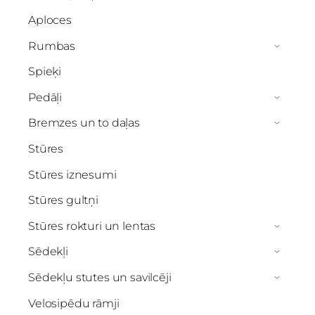
Aploces
Rumbas
›
Spieķi
Pedāļi
›
Bremzes un to daļas
›
Stūres
Stūres iznesumi
Stūres gultņi
Stūres rokturi un lentas
›
Sēdekļi
›
Sēdekļu stutes un savilcēji
›
Velosipēdu rāmji