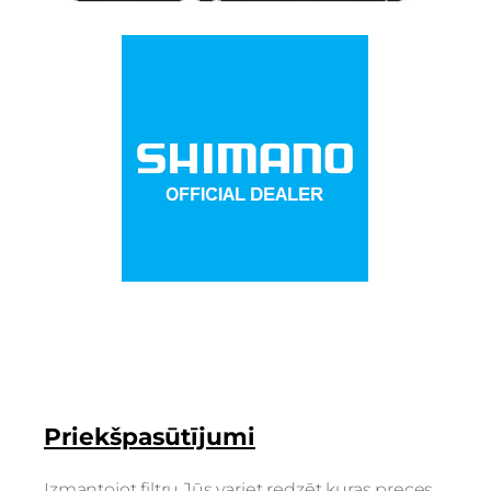
Priekšpasūtījumi
Izmantojot filtru Jūs variet redzēt kuras preces