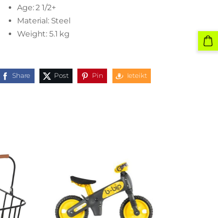
Age: 2 1/2+
Material: Steel
Weight: 5.1 kg
Share
Post
Pin
Ieteikt