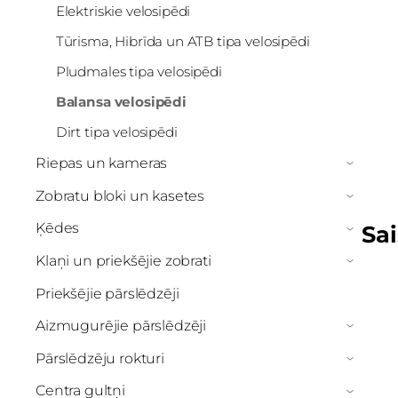
Elektriskie velosipēdi
Tūrisma, Hibrīda un ATB tipa velosipēdi
Pludmales tipa velosipēdi
Balansa velosipēdi
Dirt tipa velosipēdi
Riepas un kameras
›
Zobratu bloki un kasetes
›
Ķēdes
Sai
›
Klaņi un priekšējie zobrati
›
Priekšējie pārslēdzēji
Aizmugurējie pārslēdzēji
›
Pārslēdzēju rokturi
›
Centra gultņi
›