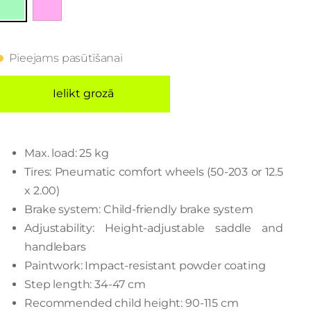
Pieejams pasūtīšanai
Ielikt grozā
Max. load: 25 kg
Tires: Pneumatic comfort wheels (50-203 or 12.5
x 2.00)
Brake system: Child-friendly brake system
Adjustability: Height-adjustable saddle and
handlebars
Paintwork: Impact-resistant powder coating
Step length: 34-47 cm
Recommended child height: 90-115 cm