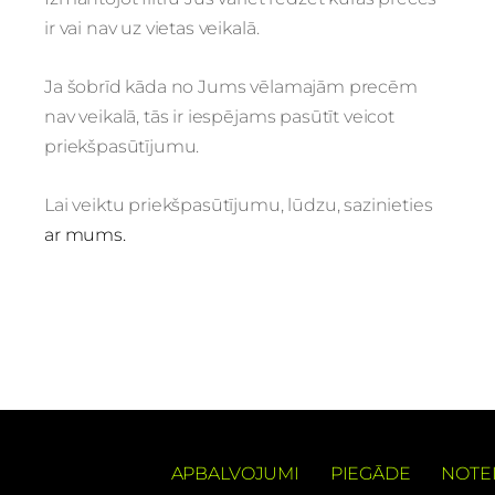
ir vai nav uz vietas veikalā.
Ja šobrīd kāda no Jums vēlamajām precēm
nav veikalā, tās ir iespējams pasūtīt veicot
priekšpasūtījumu.
Lai veiktu priekšpasūtījumu, lūdzu, sazinieties
ar mums.
APBALVOJUMI
PIEGĀDE
NOTE