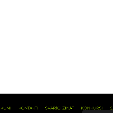
IKUMI
KONTAKTI
SVARĪGI ZINĀT
KONKURSI
S