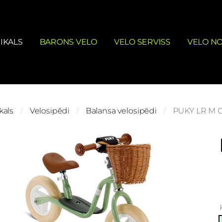
IKALS
BARONS VELO
VELO SERVISS
VELO N
kals
Velosipēdi
Balansa velosipēdi
PUKY LR M C