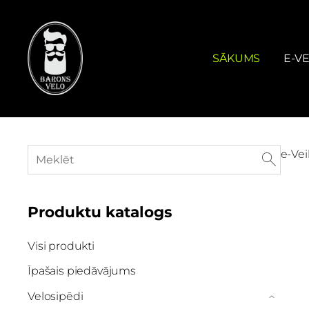
SĀKUMS
E-VE
e-Vei
Produktu katalogs
Visi produkti
Īpašais piedāvājums
Velosipēdi
›