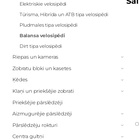
Sai
Elektriskie velosipēdi
Tūrisma, Hibrīda un ATB tipa velosipēdi
Pludmales tipa velosipēdi
Balansa velosipēdi
Dirt tipa velosipēdi
Riepas un kameras
›
Zobratu bloki un kasetes
›
Ķēdes
›
Klaņi un priekšējie zobrati
›
Priekšējie pārslēdzēji
Aizmugurējie pārslēdzēji
›
O
Pārslēdzēju rokturi
›
Centra gultņi
›