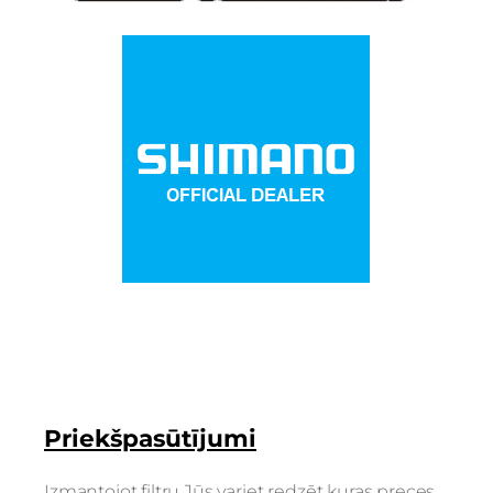
Priekšpasūtījumi
Izmantojot filtru Jūs variet redzēt kuras preces