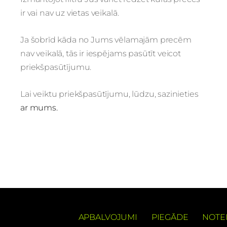
ir vai nav uz vietas veikalā.
Ja šobrīd kāda no Jums vēlamajām precēm
nav veikalā, tās ir iespējams pasūtīt veicot
priekšpasūtījumu.
Lai veiktu priekšpasūtījumu, lūdzu, sazinieties
ar mums.
APBALVOJUMI
PIEGĀDE
NOTE