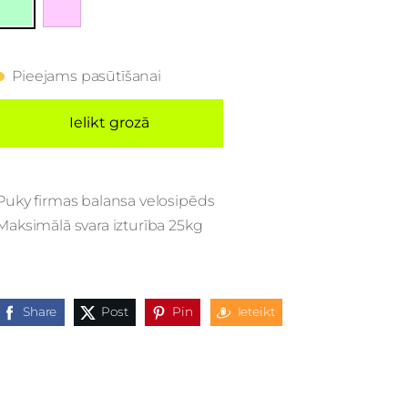
Pieejams pasūtīšanai
Ielikt grozā
Puky firmas balansa velosipēds
Maksimālā svara izturība 25kg
Share
Post
Pin
Ieteikt