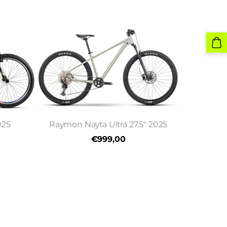
025
Raymon Nayta Ultra 27.5" 2025
€999,00