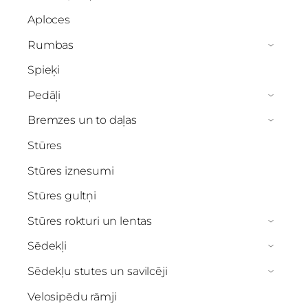
Aploces
Rumbas
›
Spieķi
Pedāļi
›
Bremzes un to daļas
›
Stūres
Stūres iznesumi
Stūres gultņi
Stūres rokturi un lentas
›
Sēdekļi
›
Sēdekļu stutes un savilcēji
›
Velosipēdu rāmji