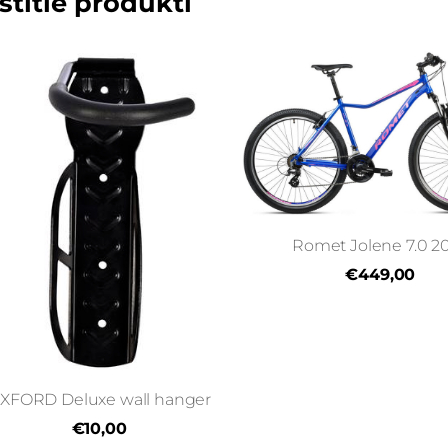
stītie produkti
Romet Jolene 7.0 2
€449,00
XFORD Deluxe wall hanger
€10,00