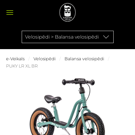
Velosipēdi > Balansa velosipēdi
e-Veikals
Velosipēdi
Balansa velosipēdi
PUKY LR XL BR