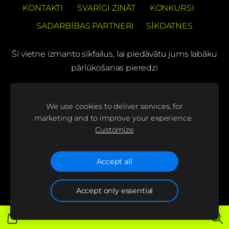
KONTAKTI
SVARĪGI ZINĀT
KONKURSI
SADARBĪBAS PARTNERI
SĪKDATNES
Šī vietne izmanto sīkfailus, lai piedāvātu jums labāku
pārlūkošanas pieredzi
PREČUZĪMES PATENTS Barons Velo®
We use cookies to deliver services, for
(C) SIA "BS bicycles"
marketing and to improve your experience.
Customize
Seko mums mūsu sociālajos tīklos un uzzini
jaunumus pirmais!
Accept all
Accept only essential