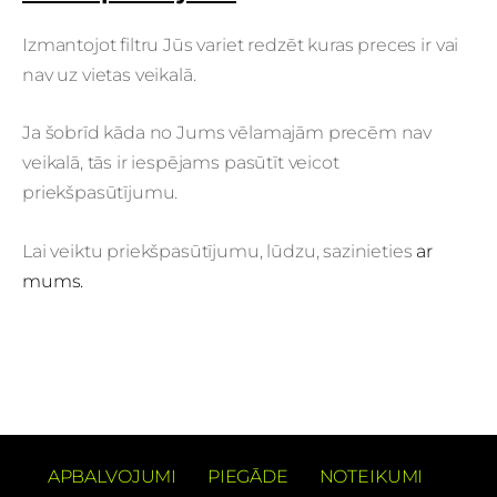
Izmantojot filtru Jūs variet redzēt kuras preces ir vai
nav uz vietas veikalā.
Ja šobrīd kāda no Jums vēlamajām precēm nav
veikalā, tās ir iespējams pasūtīt veicot
priekšpasūtījumu.
Lai veiktu priekšpasūtījumu, lūdzu, sazinieties
ar
mums.
APBALVOJUMI
PIEGĀDE
NOTEIKUMI