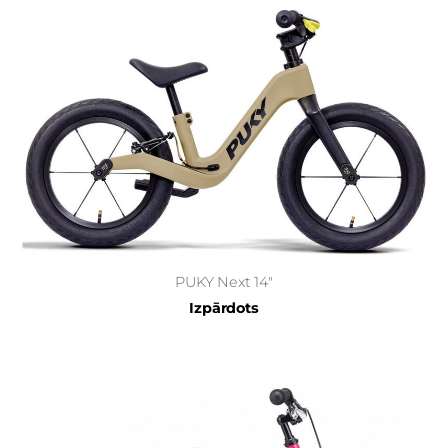
PUKY Next 14"
Izpārdots