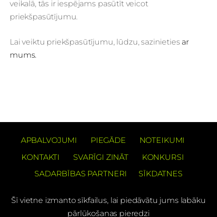
veikalā, tās ir iespējams pasūtīt veicot
priekšpasūtījumu.
Lai veiktu priekšpasūtījumu, lūdzu, sazinieties
ar
mums.
APBALVOJUMI
PIEGĀDE
NOTEIKUMI
KONTAKTI
SVARĪGI ZINĀT
KONKURSI
SADARBĪBAS PARTNERI
SĪKDATNES
Šī vietne izmanto sīkfailus, lai piedāvātu jums labāku
pārlūkošanas pieredzi