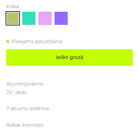
Krāsa
Pieejams pasūtīšanai
Ielikt grozā
Alumīnija rāmis
20'' diski
7 ātrumu sistēma
Rokas bremzes