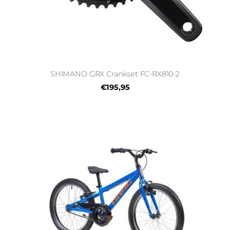
SHIMANO GRX Crankset FC-RX810-2
€195,95