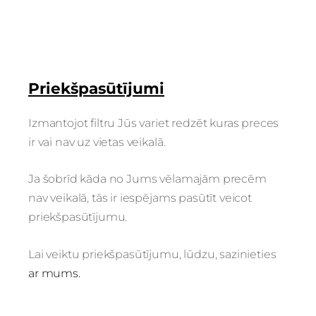
Priekšpasūtījumi
Izmantojot filtru Jūs variet redzēt kuras preces
ir vai nav uz vietas veikalā.
Ja šobrīd kāda no Jums vēlamajām precēm
nav veikalā, tās ir iespējams pasūtīt veicot
priekšpasūtījumu.
Lai veiktu priekšpasūtījumu, lūdzu, sazinieties
ar mums.