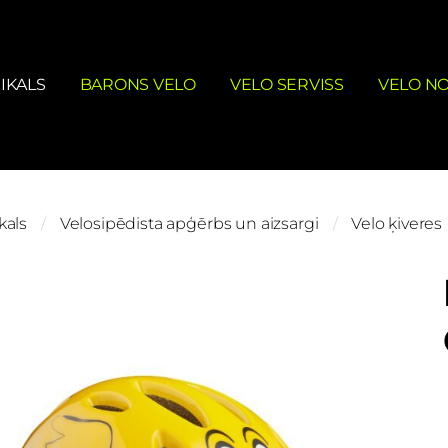
IKALS
BARONS VELO
VELO SERVISS
VELO N
kals
Velosipēdista apģērbs un aizsargi
Velo ķiveres