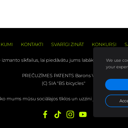
IKUMI
KONTAKTI
SVARĪGI ZINĀT
KONKURSI
S
e izmanto sīkfailus, lai piedāvātu jums labāku pārlūkošanas
We use coo
your exper
PREČUZĪMES PATENTS Barons Velo®
(C) SIA "BS bicycles"
ko mums mūsu sociālajos tīklos un uzzini jaunumus pirma
Acce