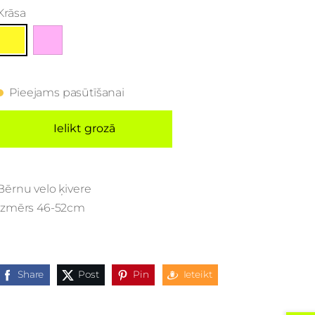
Krāsa
Pieejams pasūtīšanai
Ielikt grozā
Bērnu velo ķivere
Izmērs 46-52cm
Share
Post
Pin
Ieteikt