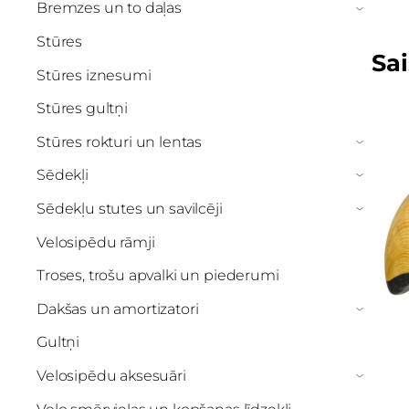
Bremzes un to daļas
›
Stūres
Sai
Stūres iznesumi
Stūres gultņi
Stūres rokturi un lentas
›
Sēdekļi
›
Sēdekļu stutes un savilcēji
›
Velosipēdu rāmji
Troses, trošu apvalki un piederumi
Dakšas un amortizatori
›
Gultņi
Velosipēdu aksesuāri
›