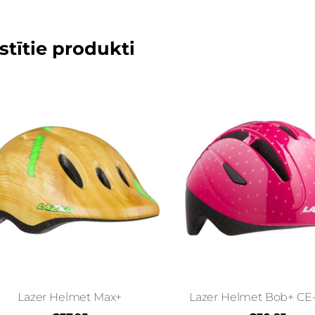
stītie produkti
Lazer Helmet Max+
Lazer Helmet Bob+ CE