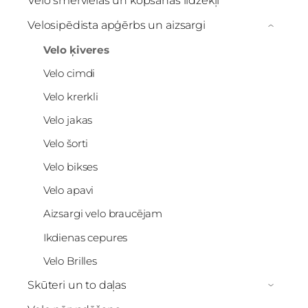
Velo smērvielas un kopšanas līdzekļi
Velosipēdista apģērbs un aizsargi
›
Velo ķiveres
Velo cimdi
Velo krerkli
Velo jakas
Velo šorti
Velo bikses
Velo apavi
Aizsargi velo braucējam
Ikdienas cepures
Velo Brilles
Skūteri un to daļas
›