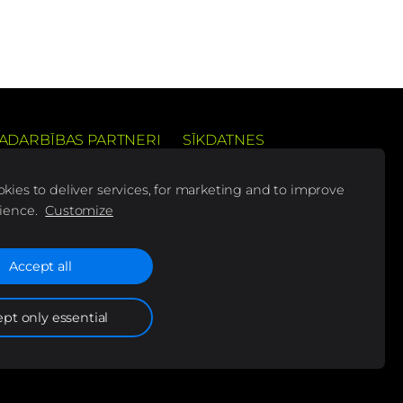
ADARBĪBAS PARTNERI
SĪKDATNES
 pieredzi
kies to deliver services, for marketing and to improve
ience.
Customize
Accept all
is!
pt only essential