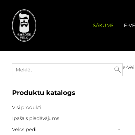
SĀKUMS
E-VE
e-Vei
Produktu katalogs
Visi produkti
Īpašais piedāvājums
Velosipēdi
›